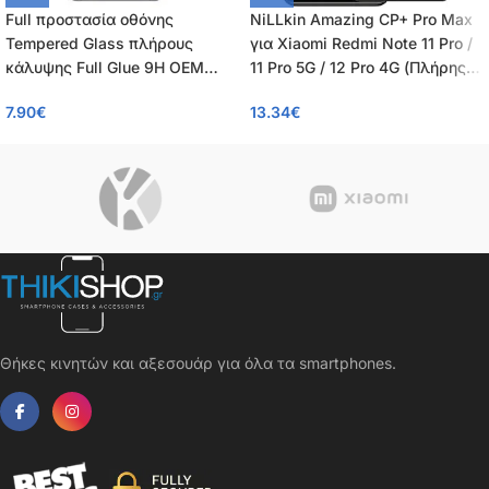
Full προστασία οθόνης
NiLLkin Amazing CP+ Pro Max
Tempered Glass πλήρους
για Xiaomi Redmi Note 11 Pro /
κάλυψης Full Glue 9H OEM
11 Pro 5G / 12 Pro 4G (Πλήρης
0.26mm για Xiaomi Redmi Note
Κάλυψη) Αντιχαρακτικό γυαλί
7.90
€
13.34
€
11 Pro / 11 Pro 5G / 12 Pro 4G
Tempered Glass 9H – μαύρο –
0.33mm
Θήκες κινητών και αξεσουάρ για όλα τα smartphones.