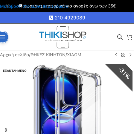
🚚 Δωρεάν μεταφορικά για αγορές άνω των 35€
Μετάβαση στο κύριο περιεχόμενο
210 4929089
Αρχική σελίδα
/
ΘΗΚΕΣ ΚΙΝΗΤΩΝ
/
XIAOMI
31%
ΕΞΑΝΤΛΗΜΕΝΟ