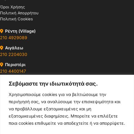
Όροι Χρήσης
Πολιτική Απορρήτου
Πολιτική Cookies
Ρέντη (Village)
210 4929089
Αιγάλεω
210 2204030
Περιστέρι
210 4400147
Σεβόμαστε την ιδιωτικότητά σας.
Ωράρια & Διευθύνσεις →
Χρησιμοποιούμε cookies για να βελτιώσουμε την
περιήγησή σας, να αναλύσουμε την επισκεψιμότητα και
210 4929089
να προβάλλουμε εξατομικευμένες και μη
Κεντρικό τηλέφωνο
εξατομικευμένες διαφημίσεις. Μπορείτε να επιλέξετε
ποια cookies επιθυμείτε να αποδεχτείτε ή να απορρίψετε.
info@thikishop.gr