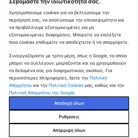
Σεβόμαστε την ιδιωτικότητά σας.
210 4400147
Χρησιμοποιούμε cookies για να βελτιώσουμε την
Ωράρια & Διευθύνσεις →
περιήγησή σας, να αναλύσουμε την επισκεψιμότητα και
να προβάλλουμε εξατομικευμένες και μη
210 4929089
εξατομικευμένες διαφημίσεις. Μπορείτε να επιλέξετε
ποια cookies επιθυμείτε να αποδεχτείτε ή να απορρίψετε.
Κεντρικό τηλέφωνο
Συνεργαζόμαστε με τρίτα μέρη, όπως η Google, τα οποία
info@thikishop.gr
μπορεί να συλλέγουν, μοιράζονται και να χρησιμοποιούν
Δευ - Σάβ: 10:00 - 21:00
τα δεδομένα σας για διαφημιστικούς σκοπούς. Για
περισσότερες πληροφορίες, δείτε την
Πολιτική
Απορρήτου
και την
Πολιτική Cookies
μας, καθώς και την
ΔΩΡΕΑΝ ΑΠΟΣΤΟΛΗ
Πολιτική Απορρήτου της Google
.
για παραγγελίες άνω των 35€
Αποδοχή όλων
Thiki
gr
Copyright
2025 Powered by
Shop.
. Mobile Cases & Accessories.
Ρυθμίσεις
Απόρριψη όλων
Shop
Cart
My account