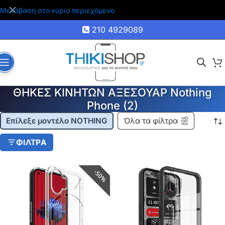
🚚 Δωρεάν μεταφορικά για αγορές άνω των 35€
Μετάβαση στο κύριο περιεχόμενο
210 4929089
ΘΗΚΕΣ ΚΙΝΗΤΩΝ ΑΞΕΣΟΥΑΡ Nothing
Phone (2)
Επίλεξε μοντέλο NOTHING
Όλα τα φίλτρα
ΦΙΛΤΡΑ
50%