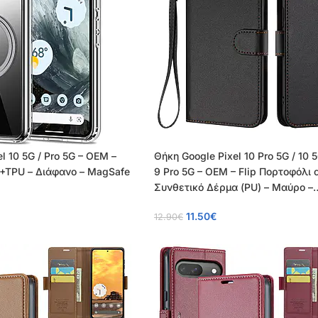
l 10 5G / Pro 5G – OEM –
Θήκη Google Pixel 10 Pro 5G / 10 5
+TPU – Διάφανο – MagSafe
9 Pro 5G – OEM – Flip Πορτοφόλι 
Συνθετικό Δέρμα (PU) – Μαύρο –
Wallet/Stand/Λουράκι
11.50
€
12.90
€