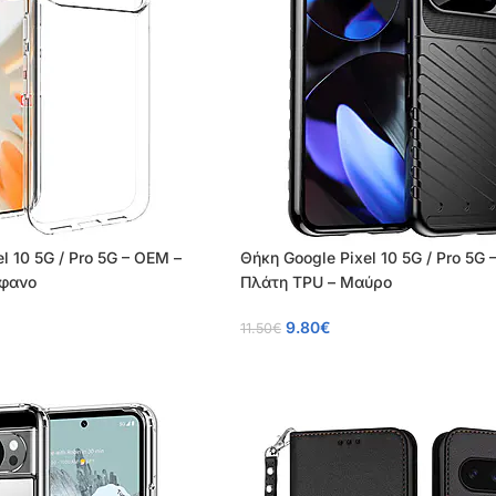
l 10 5G / Pro 5G – OEM –
Θήκη Google Pixel 10 5G / Pro 5G 
άφανο
Πλάτη TPU – Μαύρο
9.80
€
11.50
€