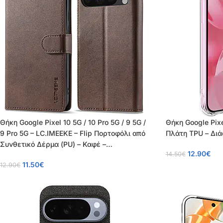
Θήκη Google Pixel 10 5G / 10 Pro 5G / 9 5G /
Θήκη Google Pixe
9 Pro 5G – LC.IMEEKE – Flip Πορτοφόλι από
Πλάτη TPU – Δι
Συνθετικό Δέρμα (PU) – Καφέ –
12.90
€
14.50
€
Wallet/Stand
11.50
€
12.90
€