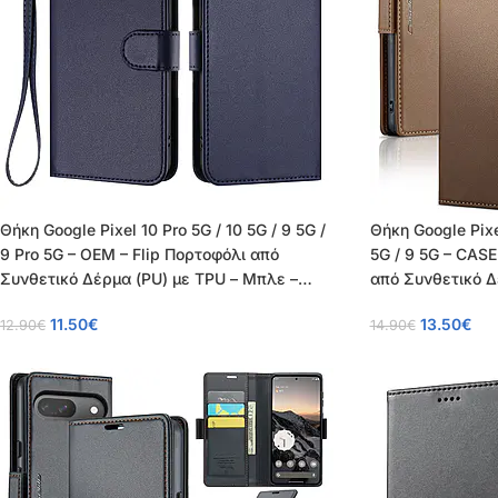
Θήκη Google Pixel 10 Pro 5G / 10 5G / 9 5G /
Θήκη Google Pixel
9 Pro 5G – OEM – Flip Πορτοφόλι από
5G / 9 5G – CAS
Συνθετικό Δέρμα (PU) με TPU – Μπλε –
από Συνθετικό Δ
Wallet/Stand/Λουράκι
RFID/Wallet
11.50
€
13.50
€
12.90
€
14.90
€