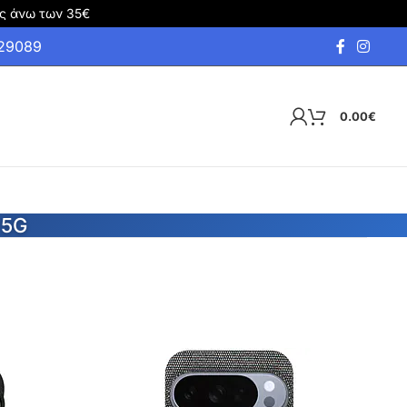
ς άνω των 35€
929089
0.00
€
 5G