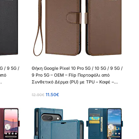
G / 9 5G /
Θήκη Google Pixel 10 Pro 5G / 10 5G / 9 5G /
από
9 Pro 5G – OEM – Flip Πορτοφόλι από
Συνθετικό Δέρμα (PU) με TPU – Καφέ –
Wallet/Stand/Λουράκι
11.50
€
12.90
€