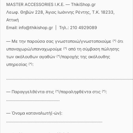
MASTER ACCESSORIES Ι.Κ.Ε. — ThikiShop.gr
Λεωφ. Θηβών 228, Άγιος Ιωάννης Ρέντης, Τ.Κ. 18233,
Αττική
Email: info@thikishop.gr | Τηλ.: 210 4929089
— Με την παρούσα σας γνωστοποιώ/γνωστοποιούμε
ότι
(*)
υπαναχωρώ/υπαναχωρούμε
από τη σύμβαση πώλησης
(*)
των ακόλουθων αγαθών
/παροχής της ακόλουθης
(*)
υπηρεσίας
:
(*)
……………………………………………………………………………………………
— Παραγγελθέντα στις
/παραληφθέντα στις
:
(*)
(*)
………………………………………
— Όνομα καταναλωτή(-ών):
………………………………………………………………………