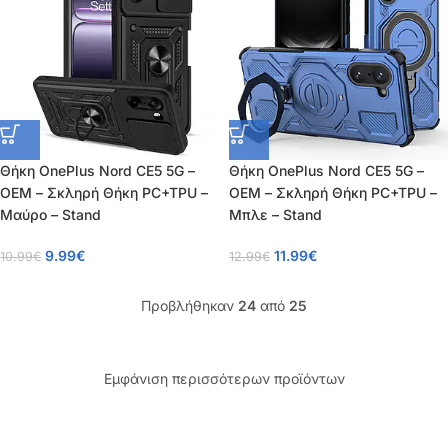
Θήκη OnePlus Nord CE5 5G –
Θήκη OnePlus Nord CE5 5G –
OEM – Σκληρή Θήκη PC+TPU –
OEM – Σκληρή Θήκη PC+TPU –
Μαύρο – Stand
Μπλε – Stand
9.99
€
11.99
€
10.99
€
12.99
€
Προβλήθηκαν
24
από
25
Εμφάνιση περισσότερων προϊόντων