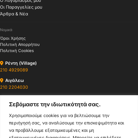
Ο Λογαριασμός μου
Οι Παραγγελίες μου
Άρθρα & Νέα
Νομικά
Όροι Χρήσης
Πολιτική Απορρήτου
Πολιτική Cookies
Ρέντη (Village)
210 4929089
Αιγάλεω
210 2204030
Περιστέρι
Σεβόμαστε την ιδιωτικότητά σας.
210 4400147
Χρησιμοποιούμε cookies για να βελτιώσουμε την
Ωράρια & Διευθύνσεις →
περιήγησή σας, να αναλύσουμε την επισκεψιμότητα και
να προβάλλουμε εξατομικευμένες και μη
210 4929089
εξατομικευμένες διαφημίσεις. Μπορείτε να επιλέξετε