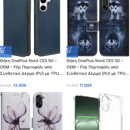
Θήκη OnePlus Nord CE5 5G –
Θήκη OnePlus Nord CE5 5G –
OEM – Flip Πορτοφόλι από
OEM – Flip Πορτοφόλι από
Συνθετικό Δέρμα (PU) με TPU –
Συνθετικό Δέρμα (PU) με TPU –
Μπλε – RFID/Wallet/Stand
πολύχρωμο – Wallet/Stand
13.99
€
11.99
€
14.99
€
12.99
€