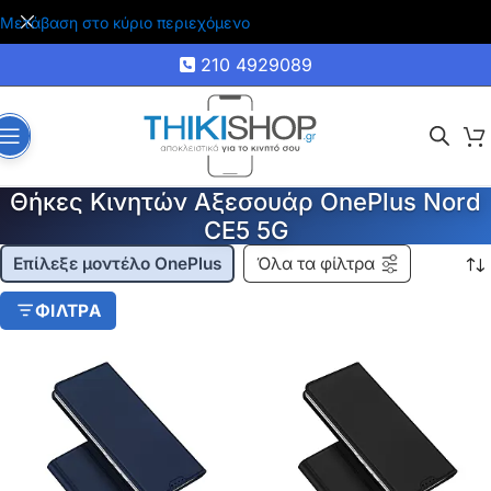
🚚 Δωρεάν μεταφορικά για αγορές άνω των 35€
Μετάβαση στο κύριο περιεχόμενο
210 4929089
Θήκες Κινητών Αξεσουάρ OnePlus Nord
CE5 5G
Επίλεξε μοντέλο OnePlus
Όλα τα φίλτρα
ΦΙΛΤΡΑ