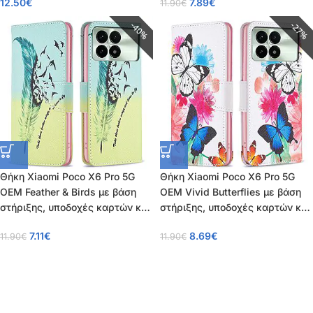
12.50
€
7.89
€
11.90
€
Βάση στήριξης από σκλήρό
από συνθετικό δέρμα και TPU
Premium TPU μπλε
40%
27%
Θήκη Xiaomi Poco X6 Pro 5G
Θήκη Xiaomi Poco X6 Pro 5G
OEM Feather & Birds με βάση
OEM Vivid Butterflies με βάση
στήριξης, υποδοχές καρτών και
στήριξης, υποδοχές καρτών και
μαγνητικό κούμπωμα Flip Wallet
μαγνητικό κούμπωμα Flip Wallet
7.11
€
8.69
€
11.90
€
11.90
€
από συνθετικό δέρμα και TPU
από συνθετικό δέρμα και TPU