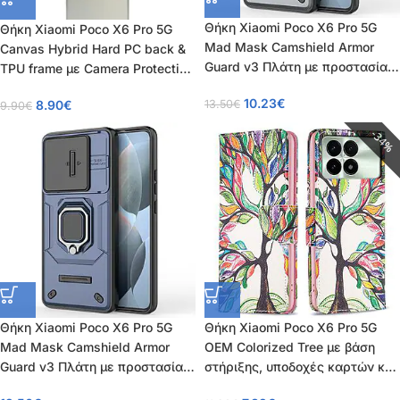
Θήκη Xiaomi Poco X6 Pro 5G
Θήκη Xiaomi Poco X6 Pro 5G
Mad Mask Camshield Armor
Canvas Hybrid Hard PC back &
Guard v3 Πλάτη με προστασία
TPU frame με Camera Protection
για την κάμερα, Kickstand και
Lips
10.23
€
13.50
€
8.90
€
Βάση στήριξης από σκλήρό
9.90
€
Premium TPU γκρι
34%
Θήκη Xiaomi Poco X6 Pro 5G
Θήκη Xiaomi Poco X6 Pro 5G
Mad Mask Camshield Armor
OEM Colorized Tree με βάση
Guard v3 Πλάτη με προστασία
στήριξης, υποδοχές καρτών και
για την κάμερα, Kickstand και
μαγνητικό κούμπωμα Flip Wallet