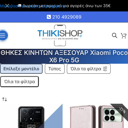
🚚 Δωρεάν μεταφορικά για αγορές άνω των 35€
Μετάβαση στο κύριο περιεχόμενο
210 4929089
ΘΗΚΕΣ ΚΙΝΗΤΩΝ ΑΞΕΣΟΥΑΡ Xiaomi Poco
X6 Pro 5G
Επίλεξε μοντέλο
Τύπος
Όλα τα φίλτρα
Όλα τα φίλτρα
25%