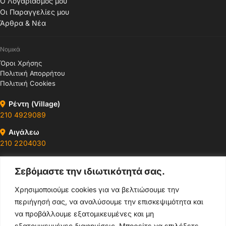
Ο Λογαριασμός μου
Οι Παραγγελίες μου
Άρθρα & Νέα
Νομικά
Όροι Χρήσης
Πολιτική Απορρήτου
Πολιτική Cookies
Ρέντη (Village)
210 4929089
Αιγάλεω
210 2204030
Περιστέρι
Σεβόμαστε την ιδιωτικότητά σας.
210 4400147
Χρησιμοποιούμε cookies για να βελτιώσουμε την
Ωράρια & Διευθύνσεις →
περιήγησή σας, να αναλύσουμε την επισκεψιμότητα και
να προβάλλουμε εξατομικευμένες και μη
210 4929089
εξατομικευμένες διαφημίσεις. Μπορείτε να επιλέξετε