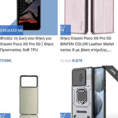
ΣΧΕΔΙΑΣΕ ΜΕ
Φτιάξε τη Δική σου Θήκη για
Θήκη Xiaomi Poco X6 Pro 5G
Xiaomi Poco X6 Pro 5G | Θήκη
BINFEN COLOR Leather Wallet
Προστασίας Soft TPU
series 9 με βάση στήριξης,
υποδοχές καρτών και μαγνητικό
17.99
€
9.67
€
12.90
€
κούμπωμα ροζ χρυσό
24%