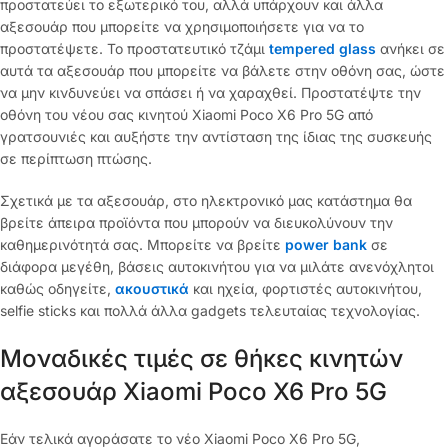
προστατεύει το εξωτερικό του, αλλά υπάρχουν και άλλα
αξεσουάρ που μπορείτε να χρησιμοποιήσετε για να το
προστατέψετε. Το προστατευτικό τζάμι
tempered glass
ανήκει σε
αυτά τα αξεσουάρ που μπορείτε να βάλετε στην οθόνη σας, ώστε
να μην κινδυνεύει να σπάσει ή να χαραχθεί. Προστατέψτε την
οθόνη του νέου σας κινητού Xiaomi Poco X6 Pro 5G από
γρατσουνιές και αυξήστε την αντίσταση της ίδιας της συσκευής
σε περίπτωση πτώσης.
Σχετικά με τα αξεσουάρ, στο ηλεκτρονικό μας κατάστημα θα
βρείτε άπειρα προϊόντα που μπορούν να διευκολύνουν την
καθημερινότητά σας. Μπορείτε να βρείτε
power bank
σε
διάφορα μεγέθη, βάσεις αυτοκινήτου για να μιλάτε ανενόχλητοι
καθώς οδηγείτε,
ακουστικά
και ηχεία, φορτιστές αυτοκινήτου,
selfie sticks και πολλά άλλα gadgets τελευταίας τεχνολογίας.
Μοναδικές τιμές σε θήκες κινητών
αξεσουάρ Xiaomi Poco X6 Pro 5G
Εάν τελικά αγοράσατε το νέο Xiaomi Poco X6 Pro 5G,