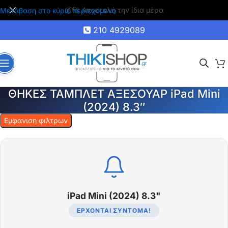
🚚 Δωρεάν μεταφορικά για αγορές άνω των 35€
Μετάβαση στο κύριο περιεχόμενο
210 4929089
ΘΗΚΕΣ ΤΑΜΠΛΕΤ ΑΞΕΣΟΥΑΡ iPad Mini
(2024) 8.3″
Εμφανιση φιλτρων
iPad Mini (2024) 8.3"
ΈΡΧΟΝΤΑΙ ΣΎΝΤΟΜΑ!