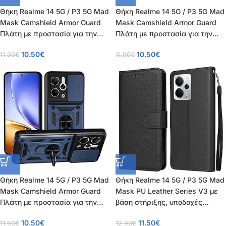
Θήκη Realme 14 5G / P3 5G Mad
Θήκη Realme 14 5G / P3 5G Mad
Mask Camshield Armor Guard
Mask Camshield Armor Guard
Πλάτη με προστασία για την
Πλάτη με προστασία για την
κάμερα, Kickstand και Βάση
κάμερα, Kickstand και Βάση
10.50
€
10.50
€
11.90
€
11.90
€
στήριξης από σκλήρό Premium
στήριξης από σκλήρό Premium
TPU κόκκινο
TPU μαύρο
Θήκη Realme 14 5G / P3 5G Mad
Θήκη Realme 14 5G / P3 5G Mad
Mask Camshield Armor Guard
Mask PU Leather Series V3 με
Πλάτη με προστασία για την
βάση στήριξης, υποδοχές
κάμερα, Kickstand και Βάση
καρτών και μαγνητικό
10.50
€
11.50
€
11.90
€
12.90
€
στήριξης από σκλήρό Premium
κούμπωμα μαύρο