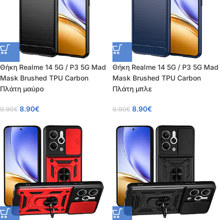
Θήκη Realme 14 5G / P3 5G Mad
Θήκη Realme 14 5G / P3 5G Mad
Mask Brushed TPU Carbon
Mask Brushed TPU Carbon
Πλάτη μαύρο
Πλάτη μπλε
8.90
€
8.90
€
9.90
€
9.90
€