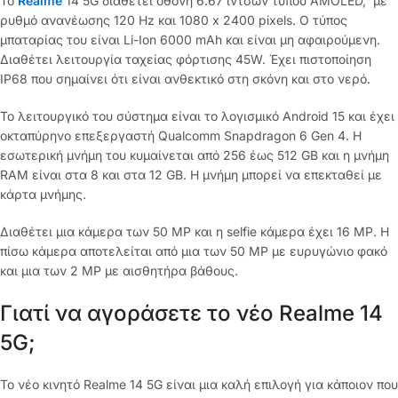
Το
Realme
14 5G διαθέτει οθόνη 6.67 ιντσών τύπου AMOLED, με
ρυθμό ανανέωσης 120 Hz και 1080 x 2400 pixels. Ο τύπος
μπαταρίας του είναι Li-Ion 6000 mAh και είναι μη αφαιρούμενη.
Διαθέτει λειτουργία ταχείας φόρτισης 45W. Έχει πιστοποίηση
IP68 που σημαίνει ότι είναι ανθεκτικό στη σκόνη και στο νερό.
Το λειτουργικό του σύστημα είναι το λογισμικό Android 15 και έχει
οκταπύρηνο επεξεργαστή Qualcomm Snapdragon 6 Gen 4. Η
εσωτερική μνήμη του κυμαίνεται από 256 έως 512 GB και η μνήμη
RAM είναι στα 8 και στα 12 GB. Η μνήμη μπορεί να επεκταθεί με
κάρτα μνήμης.
Διαθέτει μια κάμερα των 50 MP και η selfie κάμερα έχει 16 MP. Η
πίσω κάμερα αποτελείται από μια των 50 MP με ευρυγώνιο φακό
και μια των 2 MP με αισθητήρα βάθους.
Γιατί να αγοράσετε το νέο Realme 14
5G;
Το νέο κινητό Realme 14 5G είναι μια καλή επιλογή για κάποιον που