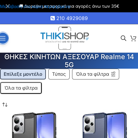
🚚 Δωρεάν μεταφορικά για αγορές άνω των 35€
Μετάβαση στο κύριο περιεχόμενο
210 4929089
ΘΗΚΕΣ ΚΙΝΗΤΩΝ ΑΞΕΣΟΥΑΡ Realme 14
5G
Επίλεξε μοντέλο
Τύπος
Όλα τα φίλτρα
Όλα τα φίλτρα