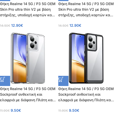
Θήκη Realme 14 5G / P3 5G OEM
Θήκη Realme 14 5G / P3 5G OEM
Skin Pro ultra thin V2 με βάση
Skin Pro ultra thin V2 με βάση
στήριξης, υποδοχή καρτών και
στήριξης, υποδοχή καρτών και
μαγνητικό κούμπωμα Flip Wallet
μαγνητικό κούμπωμα Flip Wallet
12.90
€
12.90
€
14.50
€
14.50
€
από συνθετικό δέρμα και TPU
από συνθετικό δέρμα και TPU
μαύρο
μπλε
Θήκη Realme 14 5G / P3 5G OEM
Θήκη Realme 14 5G / P3 5G OEM
Sockproof ανθεκτική και
Sockproof ανθεκτική και
ελαφριά με διάφανη Πλάτη και
ελαφριά με διάφανη Πλάτη και
ενισχυμένες γωνίες TPU
ενισχυμένες γωνίες TPU μαύρο
9.50
€
9.50
€
11.90
€
11.90
€