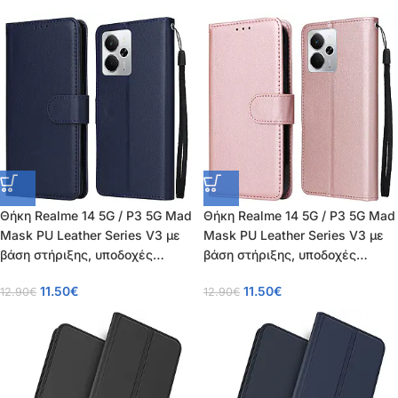
TPU μπλε
Θήκη Realme 14 5G / P3 5G Mad
Θήκη Realme 14 5G / P3 5G Mad
Mask PU Leather Series V3 με
Mask PU Leather Series V3 με
βάση στήριξης, υποδοχές
βάση στήριξης, υποδοχές
καρτών και μαγνητικό
καρτών και μαγνητικό
11.50
€
11.50
€
12.90
€
12.90
€
κούμπωμα μπλε
κούμπωμα ροζ χρυσό