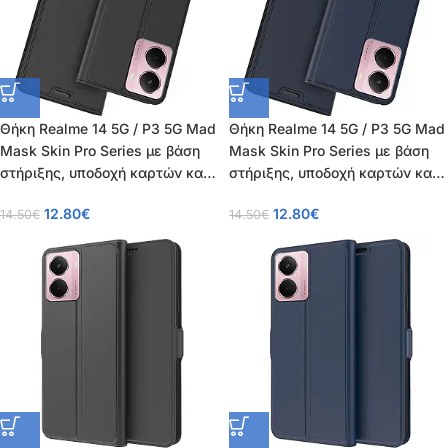
Θήκη Realme 14 5G / P3 5G Mad
Θήκη Realme 14 5G / P3 5G Mad
Mask Skin Pro Series με βάση
Mask Skin Pro Series με βάση
στήριξης, υποδοχή καρτών και
στήριξης, υποδοχή καρτών και
μαγνητικό κούμπωμα Flip Wallet
μαγνητικό κούμπωμα Flip Wallet
12.80
€
12.80
€
14.50
€
14.50
€
από συνθετικό δέρμα και TPU
από συνθετικό δέρμα και TPU
μαύρο
μπλε