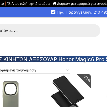
οτα
|
🚀 Αποστολή την ίδια μέρα
|
🚚 Δωρεάν μεταφορικά για αγορέ
Τηλ. Παραγγελιών: 210 4
 ΚΙΝΗΤΩΝ ΑΞΕΣΟΥΑΡ Honor Magic6 Pro 
39%