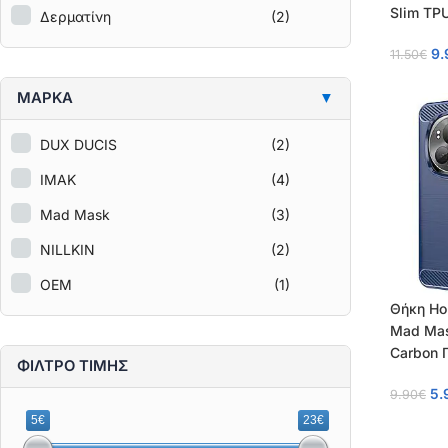
Slim TP
Δερματίνη
(2)
9.
11.50
€
ΜΑΡΚΑ
▼
DUX DUCIS
(2)
IMAK
(4)
Mad Mask
(3)
NILLKIN
(2)
OEM
(1)
Θήκη Ho
Mad Mas
Carbon 
ΦΙΛΤΡΟ ΤΙΜΗΣ
5.
9.90
€
5€
23€