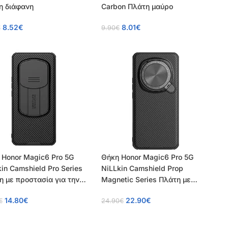
η διάφανη
Carbon Πλάτη μαύρο
8.52
€
8.01
€
€
9.90
€
 Honor Magic6 Pro 5G
Θήκη Honor Magic6 Pro 5G
in Camshield Pro Series
NiLLkin Camshield Prop
η με προστασία για την
Magnetic Series Πλάτη με
ρα από σκλήρό Premium
προστασία για την κάμερα και
14.80
€
22.90
€
€
24.90
€
μαύρο
βάση στήριξης από σκλήρό
Premium TPU μαύρο