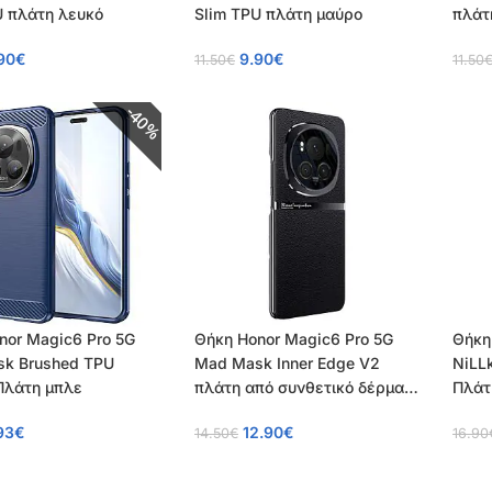
U πλάτη λευκό
Slim TPU πλάτη μαύρο
πλάτ
90
€
9.90
€
11.50
€
11.50
40%
nor Magic6 Pro 5G
Θήκη Honor Magic6 Pro 5G
Θήκη
k Brushed TPU
Mad Mask Inner Edge V2
NiLLk
Πλάτη μπλε
πλάτη από συνθετικό δέρμα
Πλάτ
TPU μαύρο
κάμε
93
€
12.90
€
14.50
€
16.90
TPU 