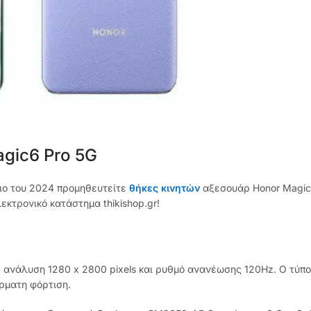
ic6 Pro 5G
ριο του 2024 προμηθευτείτε
θήκες κινητών
αξεσουάρ Honor Magic6
εκτρονικό κατάστημα thikishop.gr!
ανάλυση 1280 x 2800 pixels και ρυθμό ανανέωσης 120Hz. Ο τύπος 
ρματη φόρτιση.