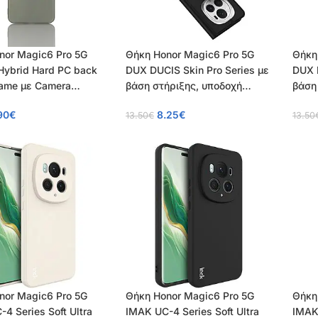
nor Magic6 Pro 5G
Θήκη Honor Magic6 Pro 5G
Θήκη
Hybrid Hard PC back
DUX DUCIS Skin Pro Series με
DUX 
rame με Camera
βάση στήριξης, υποδοχή
βάση
on Lips
καρτών και μαγνητικό
καρτ
90
€
8.25
€
13.50
€
13.50
κούμπωμα Flip Wallet από
κούμ
συνθετικό δέρμα και TPU
συνθ
μαύρο
μπλε
nor Magic6 Pro 5G
Θήκη Honor Magic6 Pro 5G
Θήκη
4 Series Soft Ultra
IMAK UC-4 Series Soft Ultra
IMAK