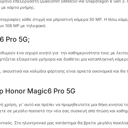
κταπύρηνο επεξεργαστή Qualcomm SM8650-AB Snapdragon 8 Gen 3. 
η με κάρτα μνήμης.
τογραφίες κάθε στιγμή και μπροστινή κάμερα 50 MP. Η πίσω κάμε
των 108 MP με τηλεφακό.
6 Pro 5G;
πιθυμούν ένα ισχυρό κινητό για την καθημερινότητα τους με λειτου
τίζεται εξαιρετικά γρήγορα και διαθέτει μια καταπληκτική κάμερ
 ακουστικά και καλώδια φόρτισης είναι αρκετά οικονομικά και θα 
ρ Honor Magic6 Pro 5G
 χρήση, γι’ αυτό και πρέπει να προμηθευτείτε μια θήκη κινητού τ
ύετε σε μεγάλο ποσοστό την νέα σας συσκευή από πτώση και καθη
ντικός. Στο ηλεκτρονικό μας κατάστημα θα βρείτε μεγάλη ποικιλί