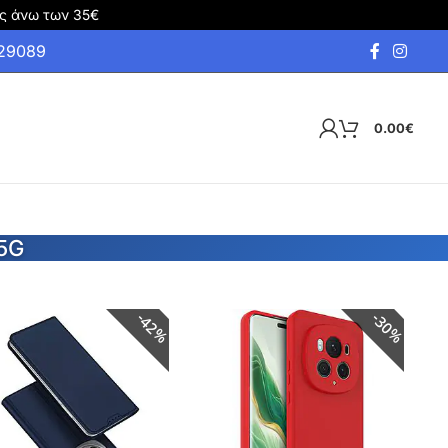
ς άνω των 35€
929089
0.00
€
5G
42%
30%