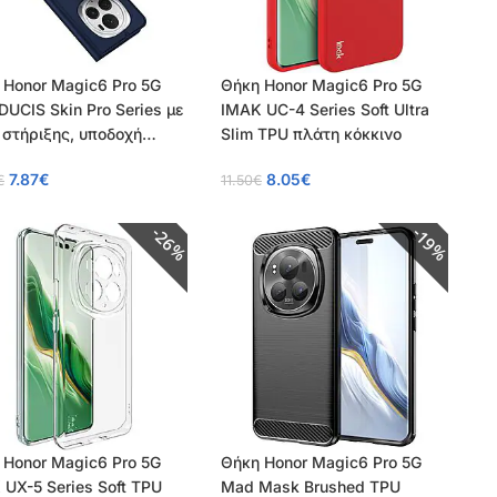
 Honor Magic6 Pro 5G
Θήκη Honor Magic6 Pro 5G
DUCIS Skin Pro Series με
IMAK UC-4 Series Soft Ultra
 στήριξης, υποδοχή
Slim TPU πλάτη κόκκινο
ών και μαγνητικό
7.87
€
8.05
€
€
11.50
€
πωμα Flip Wallet από
ετικό δέρμα και TPU
26%
19%
 Honor Magic6 Pro 5G
Θήκη Honor Magic6 Pro 5G
 UX-5 Series Soft TPU
Mad Mask Brushed TPU