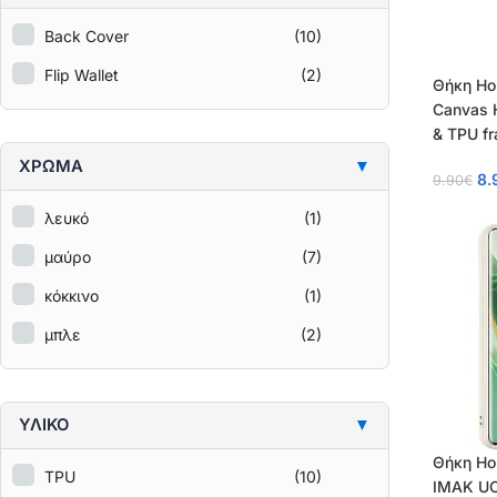
Back Cover
(10)
Flip Wallet
(2)
Θήκη Ho
Canvas 
& TPU f
Protecti
ΧΡΩΜΑ
▼
8.
9.90
€
λευκό
(1)
μαύρο
(7)
κόκκινο
(1)
μπλε
(2)
ΥΛΙΚΟ
▼
Θήκη Ho
TPU
(10)
IMAK UC-