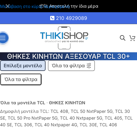
🚚 Δωρεάν μεταφορικά για αγορές άνω των 35€
Μετάβαση στο κύριο περιεχόμενο
210 4929089
ΘΗΚΕΣ ΚΙΝΗΤΩΝ ΑΞΕΣΟΥΑΡ TCL 30+
Επίλεξε μοντέλο
Όλα τα φίλτρα
Όλα τα φίλτρα
Όλα τα μοντέλα TCL
·
ΘΗΚΕΣ ΚΙΝΗΤΩΝ
Δημοφιλή μοντέλα TCL:
TCL 408
,
TCL 50 NxtPaper 5G
,
TCL 30
SE
,
TCL 50 Pro NxtPaper 5G
,
TCL 40 Nxtpaper 5G
,
TCL 405
,
TCL
40 SE
,
TCL 306
,
TCL 40 Nxtpaper 4G
,
TCL 30E
,
TCL 406