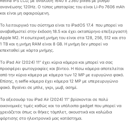
Retina IPS LCD, με ανάλυση 1640 x 2360 pixels με ρυθμό
ανανέωσης 120Hz. Ο τύπος μπαταρίας του είναι Li-Po 7606 mAh
και είναι μη αφαιρούμενη.
Το λειτουργικό του σύστημα είναι το iPadOS 17.4 που μπορεί να
αναβαθμιστεί στην έκδοση 18.5 και έχει οκταπύρηνο επεξεργαστή
Apple M2. Η εσωτερική μνήμη του είναι στα 128, 256, 512 και στο
1 TB και η μνήμη RAM είναι 8 GB. Η μνήμη δεν μπορεί να
επεκταθεί με κάρτα μνήμης.
Tο iPad Air (2024) 11″ έχει κύρια κάμερα και μπορεί να σας
προσφέρει φωτογραφίες και βίντεο. Η πίσω κάμερα αποτελείται
από την κύρια κάμερα με κάμερα των 12 MP με ευρυγώνιο φακό.
Επίσης, η selfie κάμερα έχει κάμερα 12 MP με υπερευρυγώνιο
φακό. Βγαίνει σε μπλε, γκρι, μωβ, ασημί.
Τα αξεσουάρ του iPad Air (2024) 11″ βρίσκονται σε πολύ
οικονομικές τιμές καθώς και τα υπόλοιπα gadget που μπορεί να
χρειάζεται όπως οι θήκες τάμπλετ, ακουστικά και καλώδια
φόρτισης στο ηλεκτρονικό μας κατάστημα.