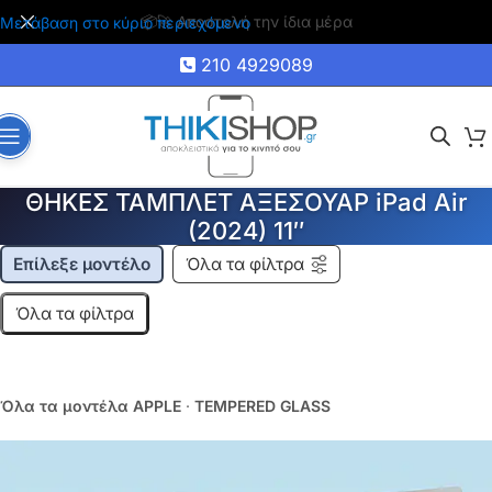
🚚 Δωρεάν μεταφορικά για αγορές άνω των 35€
Μετάβαση στο κύριο περιεχόμενο
210 4929089
ΘΗΚΕΣ ΤΑΜΠΛΕΤ ΑΞΕΣΟΥΑΡ iPad Air
(2024) 11″
Επίλεξε μοντέλο
Όλα τα φίλτρα
Όλα τα φίλτρα
Όλα τα μοντέλα APPLE
·
TEMPERED GLASS