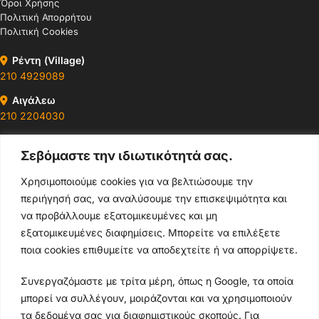
Όροι Χρήσης
Πολιτική Απορρήτου
Πολιτική Cookies
Ρέντη (Village)
210 4929089
Αιγάλεω
210 2204030
Περιστέρι
Σεβόμαστε την ιδιωτικότητά σας.
210 4400147
Χρησιμοποιούμε cookies για να βελτιώσουμε την
Ωράρια & Διευθύνσεις →
περιήγησή σας, να αναλύσουμε την επισκεψιμότητα και
να προβάλλουμε εξατομικευμένες και μη
210 4929089
εξατομικευμένες διαφημίσεις. Μπορείτε να επιλέξετε
ποια cookies επιθυμείτε να αποδεχτείτε ή να απορρίψετε.
Κεντρικό τηλέφωνο
Συνεργαζόμαστε με τρίτα μέρη, όπως η Google, τα οποία
info@thikishop.gr
μπορεί να συλλέγουν, μοιράζονται και να χρησιμοποιούν
Δευ - Σάβ: 10:00 - 21:00
τα δεδομένα σας για διαφημιστικούς σκοπούς. Για