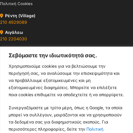
Πολιτική Cookies
Ρέντη (Village)
210 4929089
Αιγάλεω
210 2204030
Περιστέρι
Σεβόμαστε την ιδιωτικότητά σας.
210 4400147
Χρησιμοποιούμε cookies για να βελτιώσουμε την
Ωράρια & Διευθύνσεις →
περιήγησή σας, να αναλύσουμε την επισκεψιμότητα και
να προβάλλουμε εξατομικευμένες και μη
210 4929089
εξατομικευμένες διαφημίσεις. Μπορείτε να επιλέξετε
ποια cookies επιθυμείτε να αποδεχτείτε ή να απορρίψετε.
Κεντρικό τηλέφωνο
Συνεργαζόμαστε με τρίτα μέρη, όπως η Google, τα οποία
info@thikishop.gr
μπορεί να συλλέγουν, μοιράζονται και να χρησιμοποιούν
Δευ - Σάβ: 10:00 - 21:00
τα δεδομένα σας για διαφημιστικούς σκοπούς. Για
περισσότερες πληροφορίες, δείτε την
Πολιτική