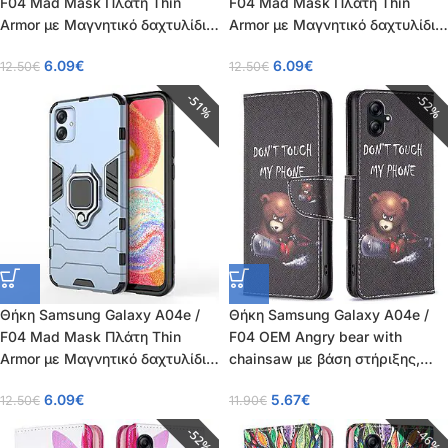
F04 Mad Mask Πλάτη Thin
F04 Mad Mask Πλάτη Thin
Armor με Μαγνητικό δαχτυλίδι
Armor με Μαγνητικό δαχτυλίδι
και Βάση στήριξης TPU κόκκινο
και Βάση στήριξης TPU μαύρο
6.09
€
6.09
€
12.50
€
12.50
€
51%
52%
Θήκη Samsung Galaxy A04e /
Θήκη Samsung Galaxy A04e /
F04 Mad Mask Πλάτη Thin
F04 OEM Angry bear with
Armor με Μαγνητικό δαχτυλίδι
chainsaw με βάση στήριξης,
και Βάση στήριξης TPU μπλε
υποδοχές καρτών και μαγνητικό
6.09
€
5.67
€
12.50
€
11.90
€
κούμπωμα Flip Wallet από
συνθετικό δέρμα και TPU
52%
46%