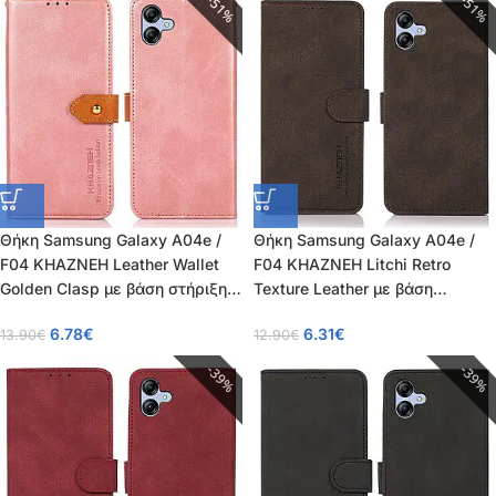
51%
51%
Θήκη Samsung Galaxy A04e /
Θήκη Samsung Galaxy A04e /
F04 KHAZNEH Leather Wallet
F04 KHAZNEH Litchi Retro
Golden Clasp με βάση στήριξης,
Texture Leather με βάση
υποδοχές καρτών και μαγνητικό
στήριξης, υποδοχές καρτών και
6.78
€
6.31
€
13.90
€
12.90
€
κούμπωμα ροζ χρυσό
μαγνητικό κούμπωμα καφέ
39%
39%