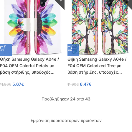
Θήκη Samsung Galaxy A04e /
Θήκη Samsung Galaxy A04e /
F04 OEM Colorful Petals με
F04 OEM Colorized Tree με
βάση στήριξης, υποδοχές
βάση στήριξης, υποδοχές
καρτών και μαγνητικό
καρτών και μαγνητικό
5.67
€
6.47
€
11.90
€
11.90
€
κούμπωμα Flip Wallet από
κούμπωμα Flip Wallet από
συνθετικό δέρμα και TPU
συνθετικό δέρμα και TPU
Προβλήθηκαν
24
από
43
Εμφάνιση περισσότερων προϊόντων