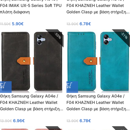
F04 IMAK UX-5 Series Soft TPU
F04 KHAZNEH Leather Wallet
πλάτη διάφανη
Golden Clasp με βάση στήριξης,
υποδοχές καρτών και μαγνητικό
5.90
€
6.78
€
11.50
€
13.90
€
κούμπωμα καφέ
50%
51%
Θήκη Samsung Galaxy A04e /
Θήκη Samsung Galaxy A04e /
F04 KHAZNEH Leather Wallet
F04 KHAZNEH Leather Wallet
Golden Clasp με βάση στήριξης,
Golden Clasp με βάση στήριξης,
υποδοχές καρτών και μαγνητικό
υποδοχές καρτών και μαγνητικό
6.96
€
6.78
€
13.90
€
13.90
€
κούμπωμα μαύρο
κούμπωμα μπλε