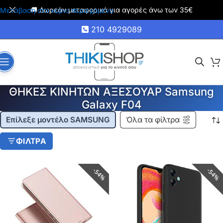
🚚 Δωρεάν μεταφορικά για αγορές άνω των 35€
Μετάβαση στο κύριο περιεχόμενο
210 4929089
ΘΗΚΕΣ ΚΙΝΗΤΩΝ ΑΞΕΣΟΥΑΡ Samsung
Galaxy F04
Επίλεξε μοντέλο SAMSUNG
Όλα τα φίλτρα
ΦΙΛΤΡΑ
54%
54%