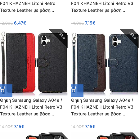
F04 KHAZNEH Litchi Retro
F04 KHAZNEH Litchi Retro V3
Texture Leather με βάση
Texture Leather με βάση
στήριξης, υποδοχές καρτών και
στήριξης, υποδοχές καρτών και
6.47
€
7.15
€
12.90
€
14.90
€
μαγνητικό κούμπωμα πράσινο
μαγνητικό κούμπωμα καφέ
52%
52%
Θήκη Samsung Galaxy A04e /
Θήκη Samsung Galaxy A04e /
F04 KHAZNEH Litchi Retro V3
F04 KHAZNEH Litchi Retro V3
Texture Leather με βάση
Texture Leather με βάση
στήριξης, υποδοχές καρτών και
στήριξης, υποδοχές καρτών και
7.15
€
7.15
€
14.90
€
14.90
€
μαγνητικό κούμπωμα μαύρο
μαγνητικό κούμπωμα μπλε