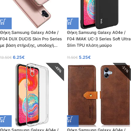
Θήκη Samsung Galaxy A04e /
Θήκη Samsung Galaxy A04e /
F04 DUX DUCIS Skin Pro Series
F04 IMAK UC-3 Series Soft Ultra
με βάση στήριξης, υποδοχή
Slim TPU πλάτη μαύρο
καρτών και μαγνητικό
6.25
€
5.25
€
13.50
€
11.50
€
κούμπωμα Flip Wallet από
συνθετικό δέρμα και TPU ροζ
49%
51%
Θήκη Samsung Galaxy A04e /
Θήκη Samsung Galaxy A04e /