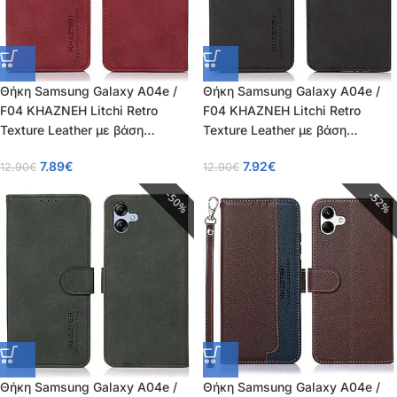
Θήκη Samsung Galaxy A04e /
Θήκη Samsung Galaxy A04e /
F04 KHAZNEH Litchi Retro
F04 KHAZNEH Litchi Retro
Texture Leather με βάση
Texture Leather με βάση
στήριξης, υποδοχές καρτών και
στήριξης, υποδοχές καρτών και
7.89
€
7.92
€
12.90
€
12.90
€
μαγνητικό κούμπωμα κόκκινο
μαγνητικό κούμπωμα μαύρο
50%
52%
Θήκη Samsung Galaxy A04e /
Θήκη Samsung Galaxy A04e /