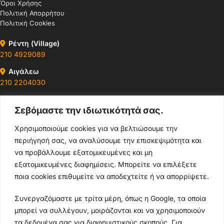
Όροι Χρήσης
Πολιτική Απορρήτου
Πολιτική Cookies
Ρέντη (Village)
210 4929089
Αιγάλεω
210 2204030
Περιστέρι
Σεβόμαστε την ιδιωτικότητά σας.
210 4400147
Χρησιμοποιούμε cookies για να βελτιώσουμε την
Ωράρια & Διευθύνσεις →
περιήγησή σας, να αναλύσουμε την επισκεψιμότητα και
να προβάλλουμε εξατομικευμένες και μη
210 4929089
εξατομικευμένες διαφημίσεις. Μπορείτε να επιλέξετε
ποια cookies επιθυμείτε να αποδεχτείτε ή να απορρίψετε.
Κεντρικό τηλέφωνο
Συνεργαζόμαστε με τρίτα μέρη, όπως η Google, τα οποία
info@thikishop.gr
μπορεί να συλλέγουν, μοιράζονται και να χρησιμοποιούν
Δευ - Σάβ: 10:00 - 21:00
τα δεδομένα σας για διαφημιστικούς σκοπούς. Για