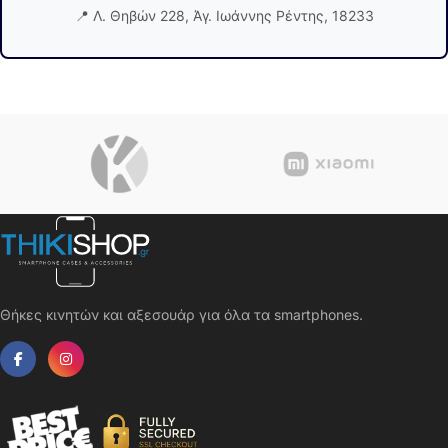
📍 Λ. Θηβών 228, Άγ. Ιωάννης Ρέντης, 18233
Θήκες κινητών και αξεσουάρ για όλα τα smartphones.