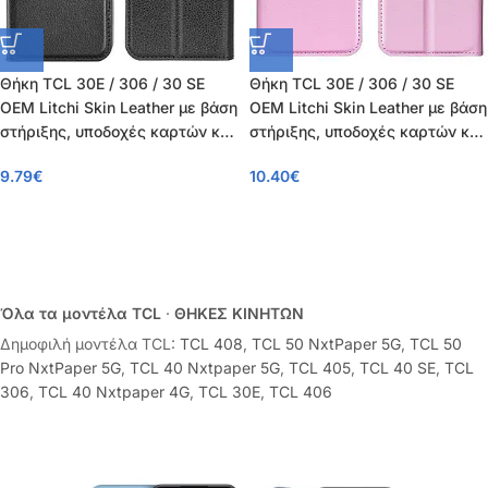
Θήκη TCL 30E / 306 / 30 SE
Θήκη TCL 30E / 306 / 30 SE
OEM Litchi Skin Leather με βάση
OEM Litchi Skin Leather με βάση
στήριξης, υποδοχές καρτών και
στήριξης, υποδοχές καρτών και
μαγνητικό κούμπωμα μαύρο
μαγνητικό κούμπωμα ροζ
9.79
€
10.40
€
Όλα τα μοντέλα TCL
·
ΘΗΚΕΣ ΚΙΝΗΤΩΝ
Δημοφιλή μοντέλα TCL:
TCL 408
,
TCL 50 NxtPaper 5G
,
TCL 50
Pro NxtPaper 5G
,
TCL 40 Nxtpaper 5G
,
TCL 405
,
TCL 40 SE
,
TCL
306
,
TCL 40 Nxtpaper 4G
,
TCL 30E
,
TCL 406