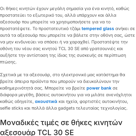
Οι θήκες κινητών έχουν μεγάλη σημασία για ένα κινητό, καθώς
προστατεύει το εξωτερικό του, αλλά υπάρχουν και άλλα
αξεσουάρ που μπορείτε να χρησιμοποιήσετε για να το
προστατέψετε. Το προστατευτικό τζάμι
tempered glass
ανήκει σε
αυτά τα αξεσουάρ που μπορείτε να βάλετε στην οθόνη σας, ώστε
να μην κινδυνεύει να σπάσει ή να χαραχθεί. Προστατέψτε την
οθόνη του νέου σας κινητού TCL 30 SE από γρατσουνιές και
αυξήστε την αντίσταση της ίδιας της συσκευής σε περίπτωση
πτώσης.
Σχετικά με τα αξεσουάρ, στο ηλεκτρονικό μας κατάστημα θα
βρείτε άπειρα προϊόντα που μπορούν να διευκολύνουν την
καθημερινότητά σας. Μπορείτε να βρείτε
power bank
σε
διάφορα μεγέθη, βάσεις αυτοκινήτου για να μιλάτε ανενόχλητοι
καθώς οδηγείτε,
ακουστικά
και ηχεία, φορτιστές αυτοκινήτου,
selfie sticks και πολλά άλλα gadgets τελευταίας τεχνολογίας.
Μοναδικές τιμές σε θήκες κινητών
αξεσουάρ TCL 30 SE