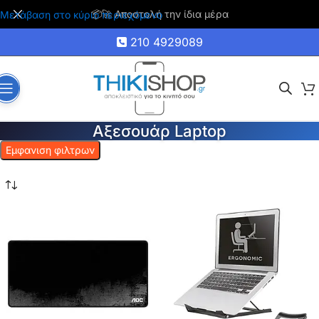
🚚 Δωρεάν μεταφορικά για αγορές άνω των 35€
Μετάβαση στο κύριο περιεχόμενο
210 4929089
Αξεσουάρ Laptop
Εμφανιση φιλτρων