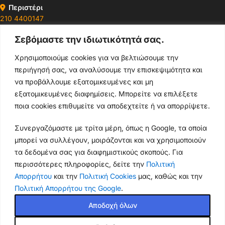
Περιστέρι
210 4400147
Σεβόμαστε την ιδιωτικότητά σας.
Ωράρια & Διευθύνσεις →
Χρησιμοποιούμε cookies για να βελτιώσουμε την
περιήγησή σας, να αναλύσουμε την επισκεψιμότητα και
210 4929089
να προβάλλουμε εξατομικευμένες και μη
Κεντρικό τηλέφωνο
εξατομικευμένες διαφημίσεις. Μπορείτε να επιλέξετε
ποια cookies επιθυμείτε να αποδεχτείτε ή να απορρίψετε.
info@thikishop.gr
Συνεργαζόμαστε με τρίτα μέρη, όπως η Google, τα οποία
Δευ - Σάβ: 10:00 - 21:00
μπορεί να συλλέγουν, μοιράζονται και να χρησιμοποιούν
τα δεδομένα σας για διαφημιστικούς σκοπούς. Για
ΔΩΡΕΑΝ ΑΠΟΣΤΟΛΗ
περισσότερες πληροφορίες, δείτε την
Πολιτική
για παραγγελίες άνω των 35€
Απορρήτου
και την
Πολιτική Cookies
μας, καθώς και την
Πολιτική Απορρήτου της Google
.
Thiki
gr
Copyright
2025 Powered by
Shop.
. Mobile Cases & Accessories.
Αποδοχή όλων