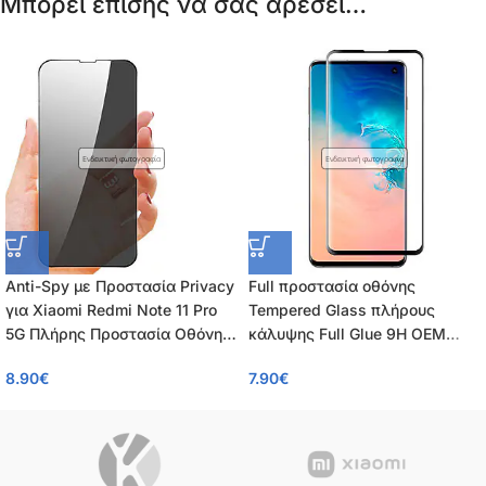
Μπορεί επίσης να σας αρέσει…
Ενδεικτική φωτογραφία
Ενδεικτική φωτογραφία
Anti-Spy με Προστασία Privacy
Full προστασία οθόνης
για Xiaomi Redmi Note 11 Pro
Tempered Glass πλήρους
5G Πλήρης Προστασία Οθόνης
κάλυψης Full Glue 9H OEM
– Tempered Glass 9H, Κάλυψη
0.26mm για Xiaomi Redmi Note
8.90
€
7.90
€
100%, OEM, 0.26mm
11 Pro / 11 Pro 5G / 12 Pro 4G