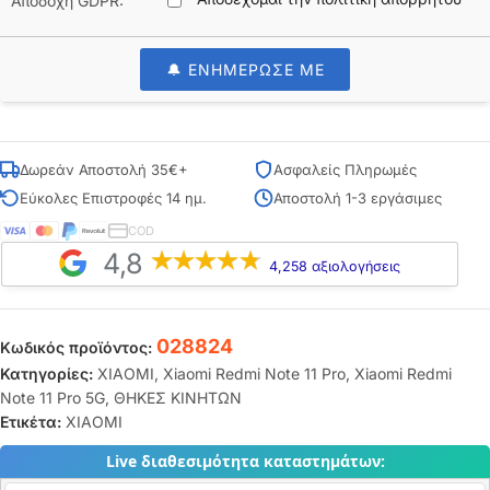
Αποδοχή GDPR:
🔔 ΕΝΗΜΕΡΩΣΕ ΜΕ
Δωρεάν Αποστολή 35€+
Ασφαλείς Πληρωμές
Εύκολες Επιστροφές 14 ημ.
Αποστολή 1-3 εργάσιμες
COD
4,8
4,258 αξιολογήσεις
028824
Κωδικός προϊόντος:
Κατηγορίες:
XIAOMI
,
Xiaomi Redmi Note 11 Pro
,
Xiaomi Redmi
Note 11 Pro 5G
,
ΘΗΚΕΣ ΚΙΝΗΤΩΝ
Ετικέτα:
XIAOMI
Live διαθεσιμότητα καταστημάτων: