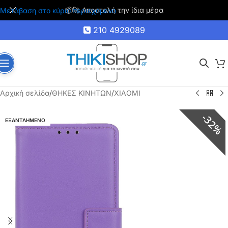
🚚 Δωρεάν μεταφορικά για αγορές άνω των 35€
Μετάβαση στο κύριο περιεχόμενο
210 4929089
Αρχική σελίδα
/
ΘΗΚΕΣ ΚΙΝΗΤΩΝ
/
XIAOMI
32%
ΕΞΑΝΤΛΗΜΕΝΟ