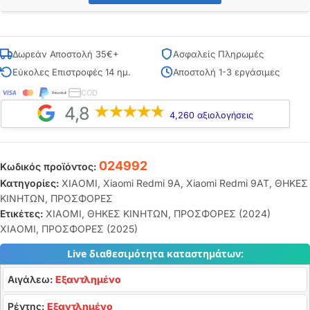
Δωρεάν Αποστολή 35€+
Ασφαλείς Πληρωμές
Εύκολες Επιστροφές 14 ημ.
Αποστολή 1-3 εργάσιμες
COD
4,8
4,260 αξιολογήσεις
024992
Κωδικός προϊόντος:
Κατηγορίες:
XIAOMI
,
Xiaomi Redmi 9A
,
Xiaomi Redmi 9AT
,
ΘΗΚΕΣ
ΚΙΝΗΤΩΝ
,
ΠΡΟΣΦΟΡΕΣ
Ετικέτες:
XIAOMI
,
ΘΗΚΕΣ ΚΙΝΗΤΩΝ
,
ΠΡΟΣΦΟΡΕΣ (2024)
XIAOMI
,
ΠΡΟΣΦΟΡΕΣ (2025)
Live διαθεσιμότητα καταστημάτων:
Αιγάλεω:
Εξαντλημένο
Ρέντης:
Εξαντλημένο