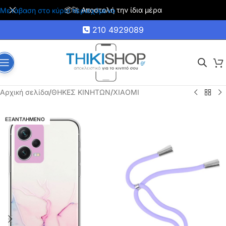
🚚 Δωρεάν μεταφορικά για αγορές άνω των 35€
Μετάβαση στο κύριο περιεχόμενο
210 4929089
Αρχική σελίδα
/
ΘΗΚΕΣ ΚΙΝΗΤΩΝ
/
XIAOMI
ΕΞΑΝΤΛΗΜΕΝΟ