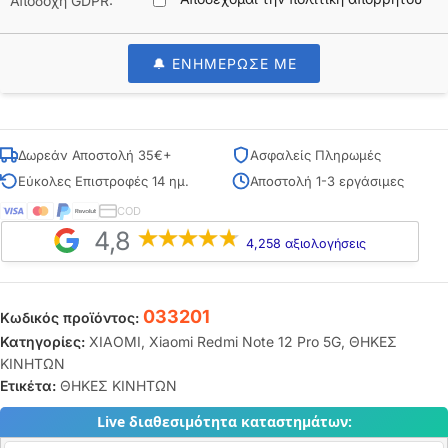
Αποδοχή GDPR:
🔔 ΕΝΗΜΕΡΩΣΕ ΜΕ
Δωρεάν Αποστολή 35€+
Ασφαλείς Πληρωμές
Εύκολες Επιστροφές 14 ημ.
Αποστολή 1-3 εργάσιμες
COD
4,8
4,258 αξιολογήσεις
033201
Κωδικός προϊόντος:
Κατηγορίες:
XIAOMI
,
Xiaomi Redmi Note 12 Pro 5G
,
ΘΗΚΕΣ
ΚΙΝΗΤΩΝ
Ετικέτα:
ΘΗΚΕΣ ΚΙΝΗΤΩΝ
Live διαθεσιμότητα καταστημάτων: