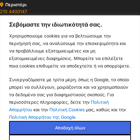
Περιστέρι
210 4400147
Σεβόμαστε την ιδιωτικότητά σας.
Ωράρια & Διευθύνσεις →
Χρησιμοποιούμε cookies για να βελτιώσουμε την
περιήγησή σας, να αναλύσουμε την επισκεψιμότητα και
210 4929089
να προβάλλουμε εξατομικευμένες και μη
Κεντρικό τηλέφωνο
εξατομικευμένες διαφημίσεις. Μπορείτε να επιλέξετε
ποια cookies επιθυμείτε να αποδεχτείτε ή να απορρίψετε.
info@thikishop.gr
Συνεργαζόμαστε με τρίτα μέρη, όπως η Google, τα οποία
Δευ - Σάβ: 10:00 - 21:00
μπορεί να συλλέγουν, μοιράζονται και να χρησιμοποιούν
τα δεδομένα σας για διαφημιστικούς σκοπούς. Για
ΔΩΡΕΑΝ ΑΠΟΣΤΟΛΗ
περισσότερες πληροφορίες, δείτε την
Πολιτική
για παραγγελίες άνω των 35€
Απορρήτου
και την
Πολιτική Cookies
μας, καθώς και την
Πολιτική Απορρήτου της Google
.
Thiki
gr
Copyright
2025 Powered by
Shop.
. Mobile Cases & Accessories.
Αποδοχή όλων