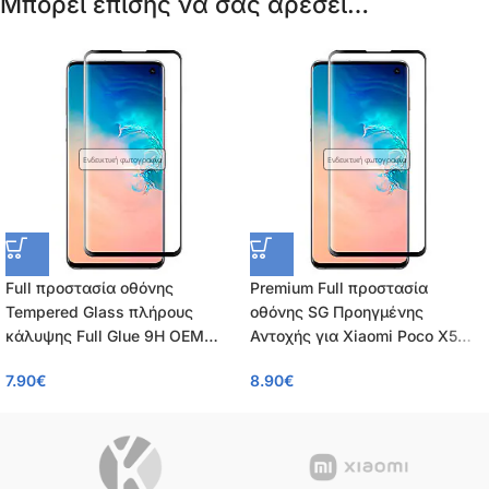
Μπορεί επίσης να σας αρέσει…
Ενδεικτική φωτογραφία
Ενδεικτική φωτογραφία
Full προστασία οθόνης
Premium Full προστασία
Tempered Glass πλήρους
οθόνης SG Προηγμένης
κάλυψης Full Glue 9H OEM
Αντοχής για Xiaomi Poco X5
0.26mm για Xiaomi Redmi Note
Pro 5G / Redmi Note 12 Pro 5G /
7.90
€
8.90
€
12 Pro 5G / Poco X5 Pro 5G /
Redmi Note 12 Pro+ – Tempered
Note 12 Pro+
Glass πλήρους κάλυψης 9H –
OEM – 0.26mm