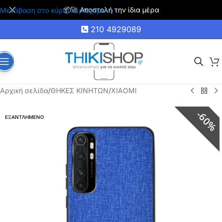
📦🚀 Αποστολή την ίδια μέρα
Μετάβαση στο κύριο περιεχόμενο
210 4929089
Αρχική σελίδα
/
ΘΗΚΕΣ ΚΙΝΗΤΩΝ
/
XIAOMI
60%
ΕΞΑΝΤΛΗΜΕΝΟ