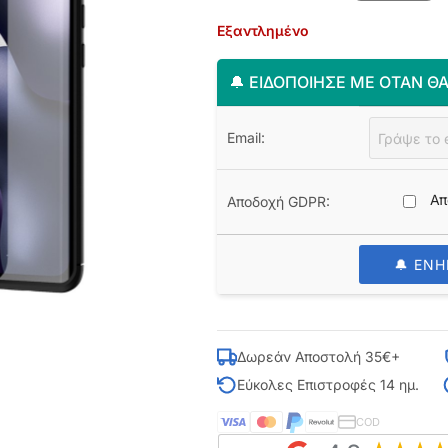
Εξαντλημένο
🔔 ΕΙΔΟΠΟΊΗΣΈ ΜΕ ΌΤΑΝ ΘΑ
Email:
Απ
Αποδοχή GDPR:
🔔 ΕΝ
Δωρεάν Αποστολή 35€+
Εύκολες Επιστροφές 14 ημ.
COD