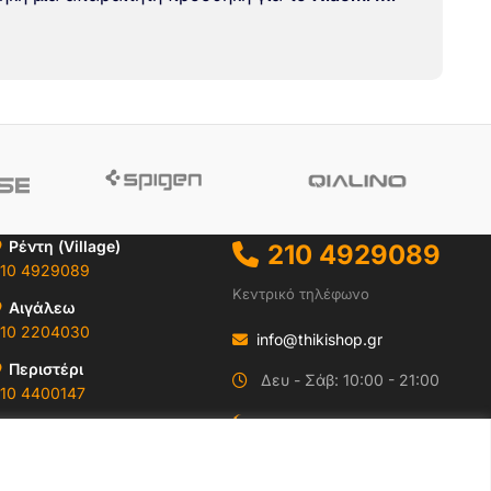
Ρέντη (Village)
210 4929089
10 4929089
Κεντρικό τηλέφωνο
Αιγάλεω
10 2204030
info@thikishop.gr
Περιστέρι
Δευ - Σάβ: 10:00 - 21:00
10 4400147
ΔΩΡΕΑΝ ΑΠΟΣΤΟΛΗ
Ωράρια & Διευθύνσεις →
για παραγγελίες άνω
των 35€