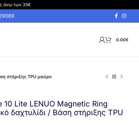
ς άνω των 35€
929089
0.00
€
Βάση στήριξης TPU μαύρο
e 10 Lite LENUO Magnetic Ring
ικό δαχτυλίδι / Βάση στήριξης TPU