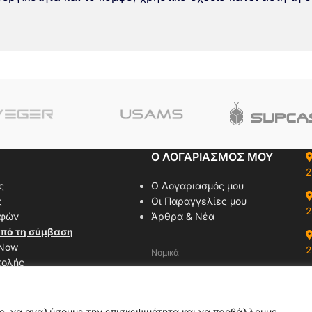
Ο ΛΟΓΑΡΙΑΣΜΟΣ ΜΟΥ
2
ς
Ο Λογαριασμός μου
ς
Οι Παραγγελίες μου
2
οφών
Άρθρα & Νέα
πό τη σύμβαση
 Now
2
Νομικά
τολής
Όροι Χρήσης
αζί μας
Πολιτική Απορρήτου
δας
Πολιτική Cookies
ας, να αναλύσουμε την επισκεψιμότητα και να προβάλλουμε