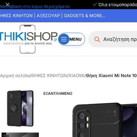
✅ Όλα ετοιμοπαράδ
Μετάβαση στο κύριο περιεχόμενο
ΗΚΕΣ ΚΙΝΗΤΩΝ | ΑΞΕΣΟΥΑΡ | GADGETS & MORE...
MENU
Αρχική σελίδα
/
ΘΗΚΕΣ ΚΙΝΗΤΩΝ
/
XIAOMI
/
Θήκη Xiaomi Mi Note 10
ΕΞΑΝΤΛΗΜΕΝΟ