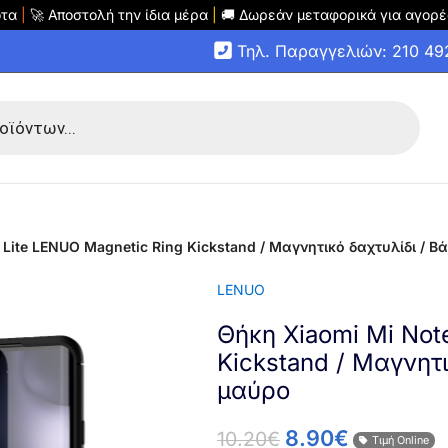
οτα
|
🚀 Αποστολή την ίδια μέρα
|
🚚 Δωρεάν μεταφορικά για αγορέ
Τηλ. Παραγγελιών: 210 4
 Lite LENUO Magnetic Ring Kickstand / Μαγνητικό δαχτυλίδι / 
LENUO
Θήκη Xiaomi Mi Not
Kickstand / Μαγνητ
μαύρο
8.90
€
10.20
€
Τιμή Online