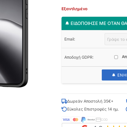
Εξαντλημένο
🔔 ΕΙΔΟΠΟΊΗΣΈ ΜΕ ΌΤΑΝ ΘΑ
Email:
Απ
Αποδοχή GDPR:
🔔 ΕΝ
Δωρεάν Αποστολή 35€+
Εύκολες Επιστροφές 14 ημ.
COD