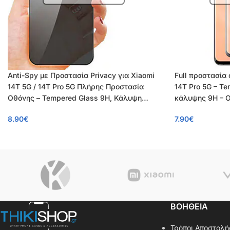
Anti-Spy με Προστασία Privacy για Xiaomi
Full προστασία 
14T 5G / 14T Pro 5G Πλήρης Προστασία
14T Pro 5G – T
Οθόνης – Tempered Glass 9H, Κάλυψη
κάλυψης 9H – 
100%, OEM, 0.26mm
8.90
€
7.90
€
ΒΟΗΘΕΙΑ
Τρόποι Αποστολή