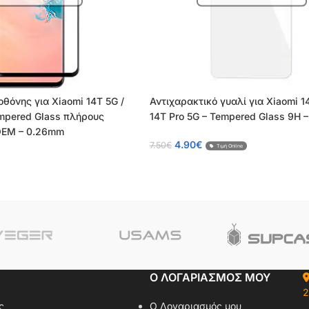
οθόνης για Xiaomi 14T 5G /
Αντιχαρακτικό γυαλί για Xiaomi 1
empered Glass πλήρους
14T Pro 5G – Tempered Glass 9H 
OEM – 0.26mm
4.90
€
7.50
€
Τιμή Online
Ο ΛΟΓΑΡΙΑΣΜΟΣ ΜΟΥ
2
ς
Ο Λογαριασμός μου