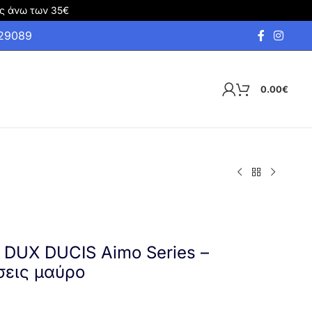
ς άνω των 35€
929089
0.00
€
 DUX DUCIS Aimo Series –
σεις μαύρο