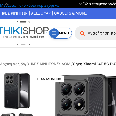
✅ Όλα ετοιμοπαράδ
Μετάβαση στο κύριο περιεχόμενο
ΗΚΕΣ ΚΙΝΗΤΩΝ | ΑΞΕΣΟΥΑΡ | GADGETS & MORE...
MENU
Αρχική σελίδα
/
ΘΗΚΕΣ ΚΙΝΗΤΩΝ
/
XIAOMI
/
Θήκη Xiaomi 14T 5G DUX
ΕΞΑΝΤΛΗΜΕΝΟ