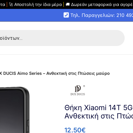
οτα
|
🚀 Αποστολή την ίδια μέρα
|
🚚 Δωρεάν μεταφορικά για αγορέ
Τηλ. Παραγγελιών: 210 4
 DUCIS Aimo Series – Ανθεκτική στις Πτώσεις μαύρο
Θήκη Xiaomi 14T 5G
Ανθεκτική στις Πτώ
12.50
€