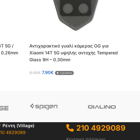
4T 5G /
Αντιχαρακτικό γυαλί κάμερας OG για
– 0.26mm
Xiaomi 14T 5G υψηλής αντοχής Tempered
Glass 9H – 0.30mm
7.90
€
8.90
€
Τιμή Online
Ρέντη (Village)
210 4929089
10 4929089
Κεντρικό τηλέφωνο