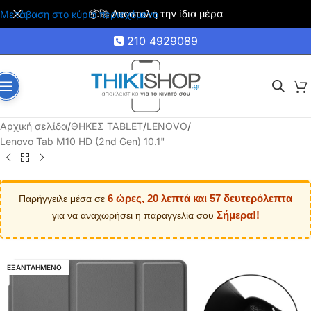
🚚 Δωρεάν μεταφορικά για αγορές άνω των 35€
Μετάβαση στο κύριο περιεχόμενο
210 4929089
Αρχική σελίδα
/
ΘΗΚΕΣ TABLET
/
LENOVO
/
Lenovo Tab M10 HD (2nd Gen) 10.1"
6 ώρες, 20 λεπτά και 57 δευτερόλεπτα
Παρήγγειλε μέσα σε
Σήμερα!!
για να αναχωρήσει η παραγγελία σου
ΕΞΑΝΤΛΗΜΕΝΟ