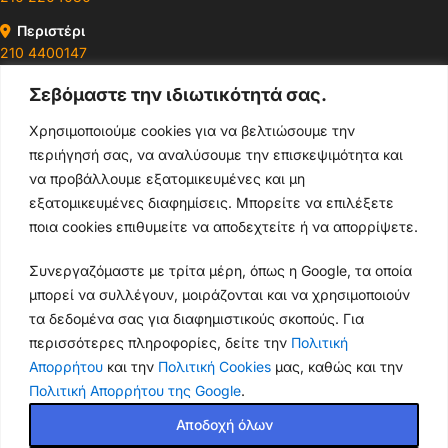
Περιστέρι
210 4400147
Σεβόμαστε την ιδιωτικότητά σας.
Ωράρια & Διευθύνσεις →
Χρησιμοποιούμε cookies για να βελτιώσουμε την
περιήγησή σας, να αναλύσουμε την επισκεψιμότητα και
210 4929089
να προβάλλουμε εξατομικευμένες και μη
Κεντρικό τηλέφωνο
εξατομικευμένες διαφημίσεις. Μπορείτε να επιλέξετε
ποια cookies επιθυμείτε να αποδεχτείτε ή να απορρίψετε.
info@thikishop.gr
Συνεργαζόμαστε με τρίτα μέρη, όπως η Google, τα οποία
Δευ - Σάβ: 10:00 - 21:00
μπορεί να συλλέγουν, μοιράζονται και να χρησιμοποιούν
τα δεδομένα σας για διαφημιστικούς σκοπούς. Για
ΔΩΡΕΑΝ ΑΠΟΣΤΟΛΗ
περισσότερες πληροφορίες, δείτε την
Πολιτική
για παραγγελίες άνω των 35€
Απορρήτου
και την
Πολιτική Cookies
μας, καθώς και την
Πολιτική Απορρήτου της Google
.
Thiki
gr
Copyright
2025 Powered by
Shop.
. Mobile Cases & Accessories.
Αποδοχή όλων