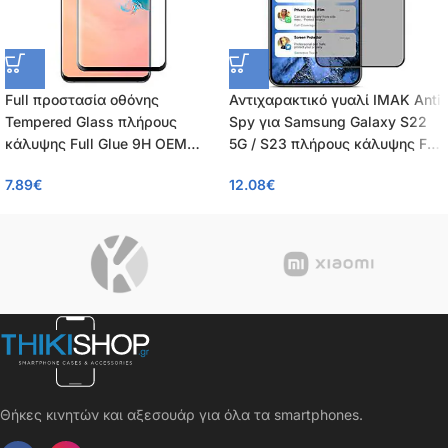
Full προστασία οθόνης
Αντιχαρακτικό γυαλί IMAK Anti
Tempered Glass πλήρους
Spy για Samsung Galaxy S22
κάλυψης Full Glue 9H OEM
5G / S23 πλήρους κάλυψης Full
0.26mm για Samsung Galaxy
Coverage Tempered Glass 9H
7.89
€
12.08
€
S22 5G / S23 5G
Θήκες κινητών και αξεσουάρ για όλα τα smartphones.