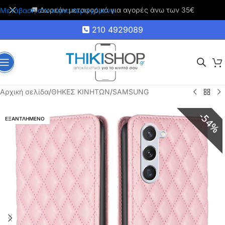
🚚 Δωρεάν μεταφορικά για αγορές άνω των 35€
Μετάβαση στο κύριο περιεχόμενο
210 4929089
Αρχική σελίδα
/
ΘΗΚΕΣ ΚΙΝΗΤΩΝ
/
SAMSUNG
54%
ΕΞΑΝΤΛΗΜΕΝΟ