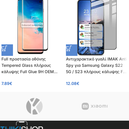
Ενδεικτική φωτογραφία
Full προστασία οθόνης
Αντιχαρακτικό γυαλί IMAK Anti
Tempered Glass πλήρους
Spy για Samsung Galaxy S22
κάλυψης Full Glue 9H OEM
5G / S23 πλήρους κάλυψης Full
0.26mm για Samsung Galaxy
Coverage Tempered Glass 9H
7.89
€
12.08
€
S22 5G / S23 5G