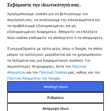
Σεβόμαστε την ιδιωτικότητά σας.
Ωράρια & Διευθύνσεις →
Χρησιμοποιούμε cookies για να βελτιώσουμε την
περιήγησή σας, να αναλύσουμε την επισκεψιμότητα και
210 4929089
να προβάλλουμε εξατομικευμένες και μη
Κεντρικό τηλέφωνο
εξατομικευμένες διαφημίσεις. Μπορείτε να επιλέξετε
ποια cookies επιθυμείτε να αποδεχτείτε ή να απορρίψετε.
info@thikishop.gr
Συνεργαζόμαστε με τρίτα μέρη, όπως η Google, τα οποία
Δευ - Σάβ: 10:00 - 21:00
μπορεί να συλλέγουν, μοιράζονται και να χρησιμοποιούν
τα δεδομένα σας για διαφημιστικούς σκοπούς. Για
ΔΩΡΕΑΝ ΑΠΟΣΤΟΛΗ
περισσότερες πληροφορίες, δείτε την
Πολιτική
για παραγγελίες άνω των 35€
Απορρήτου
και την
Πολιτική Cookies
μας, καθώς και την
Πολιτική Απορρήτου της Google
.
Thiki
gr
Copyright
2025 Powered by
Shop.
. Mobile Cases & Accessories.
Αποδοχή όλων
Τα καταστήματά μας θα παραμείνουν κλειστά από 13
Ρυθμίσεις
Θήκη Samsung Galaxy S23
έως 18 Αυγούστου. Παραλαβή από κατάστημα: έως την
13.50
€
BINFEN COLOR Rhombus
Τετάρτη 12/8 και ξανά από την Τετάρτη 19/8. Οι online
Απόρριψη όλων
3.81
€
παραγγελίες συνεχίζονται κανονικά και αποστέλλονται
Εξαντλημένο
Pattern Series με βάση