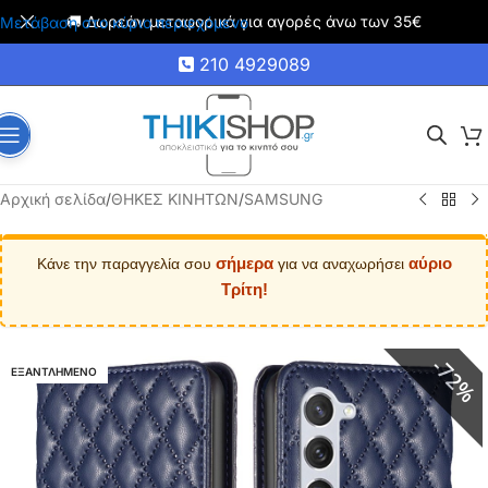
🚚 Δωρεάν μεταφορικά για αγορές άνω των 35€
Μετάβαση στο κύριο περιεχόμενο
210 4929089
Αρχική σελίδα
/
ΘΗΚΕΣ ΚΙΝΗΤΩΝ
/
SAMSUNG
σήμερα
αύριο
Κάνε την παραγγελία σου
για να αναχωρήσει
Τρίτη!
72%
ΕΞΑΝΤΛΗΜΕΝΟ