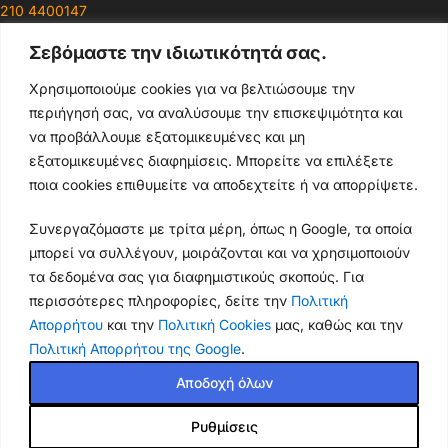
210 4400147
Σεβόμαστε την ιδιωτικότητά σας.
Ωράρια & Διευθύνσεις →
Χρησιμοποιούμε cookies για να βελτιώσουμε την
περιήγησή σας, να αναλύσουμε την επισκεψιμότητα και
210 4929089
να προβάλλουμε εξατομικευμένες και μη
Κεντρικό τηλέφωνο
εξατομικευμένες διαφημίσεις. Μπορείτε να επιλέξετε
ποια cookies επιθυμείτε να αποδεχτείτε ή να απορρίψετε.
info@thikishop.gr
Συνεργαζόμαστε με τρίτα μέρη, όπως η Google, τα οποία
Δευ - Σάβ: 10:00 - 21:00
μπορεί να συλλέγουν, μοιράζονται και να χρησιμοποιούν
τα δεδομένα σας για διαφημιστικούς σκοπούς. Για
ΔΩΡΕΑΝ ΑΠΟΣΤΟΛΗ
περισσότερες πληροφορίες, δείτε την
Πολιτική
για παραγγελίες άνω των 35€
Απορρήτου
και την
Πολιτική Cookies
μας, καθώς και την
Πολιτική Απορρήτου της Google
.
Thiki
gr
Copyright
2025 Powered by
Shop.
. Mobile Cases & Accessories.
Αποδοχή όλων
Ρυθμίσεις
Θήκη Samsung Galaxy S22