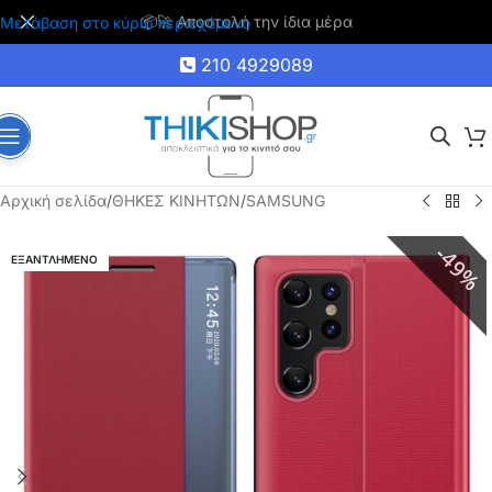
🚚 Δωρεάν μεταφορικά για αγορές άνω των 35€
Μετάβαση στο κύριο περιεχόμενο
210 4929089
Αρχική σελίδα
/
ΘΗΚΕΣ ΚΙΝΗΤΩΝ
/
SAMSUNG
49%
ΕΞΑΝΤΛΗΜΕΝΟ