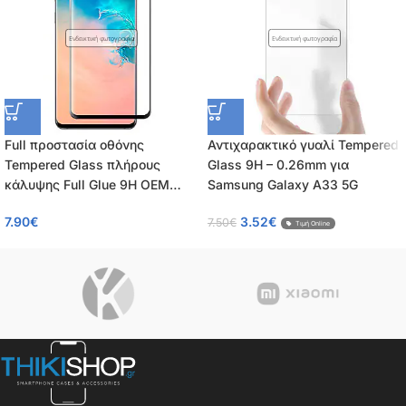
Ενδεικτική φωτογραφία
Ενδεικτική φωτογραφία
Full προστασία οθόνης
Αντιχαρακτικό γυαλί Tempered
Tempered Glass πλήρους
Glass 9H – 0.26mm για
κάλυψης Full Glue 9H OEM
Samsung Galaxy A33 5G
0.26mm για Samsung Galaxy
7.90
€
3.52
€
7.50
€
A33 5G
Τιμή Online