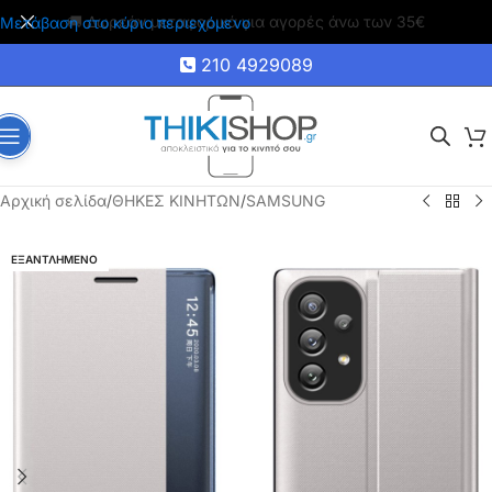
🚚 Δωρεάν μεταφορικά για αγορές άνω των 35€
Μετάβαση στο κύριο περιεχόμενο
210 4929089
Αρχική σελίδα
/
ΘΗΚΕΣ ΚΙΝΗΤΩΝ
/
SAMSUNG
ΕΞΑΝΤΛΗΜΕΝΟ