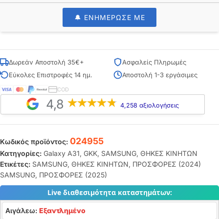
🔔 ΕΝΗΜΕΡΩΣΕ ΜΕ
Δωρεάν Αποστολή 35€+
Ασφαλείς Πληρωμές
Εύκολες Επιστροφές 14 ημ.
Αποστολή 1-3 εργάσιμες
COD
4,8
4,258 αξιολογήσεις
024955
Κωδικός προϊόντος:
Κατηγορίες:
Galaxy A31
,
GKK
,
SAMSUNG
,
ΘΗΚΕΣ ΚΙΝΗΤΩΝ
Ετικέτες:
SAMSUNG
,
ΘΗΚΕΣ ΚΙΝΗΤΩΝ
,
ΠΡΟΣΦΟΡΕΣ (2024)
SAMSUNG
,
ΠΡΟΣΦΟΡΕΣ (2025)
Live διαθεσιμότητα καταστημάτων:
Αιγάλεω:
Εξαντλημένο