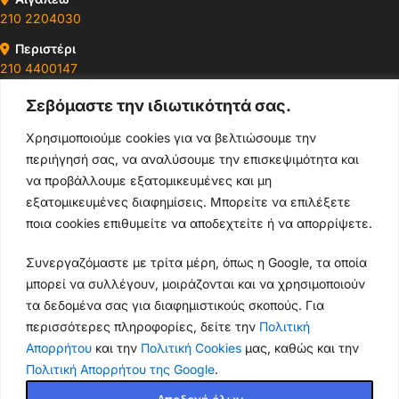
210 2204030
Περιστέρι
210 4400147
Σεβόμαστε την ιδιωτικότητά σας.
Ωράρια & Διευθύνσεις →
Χρησιμοποιούμε cookies για να βελτιώσουμε την
περιήγησή σας, να αναλύσουμε την επισκεψιμότητα και
210 4929089
να προβάλλουμε εξατομικευμένες και μη
Κεντρικό τηλέφωνο
εξατομικευμένες διαφημίσεις. Μπορείτε να επιλέξετε
ποια cookies επιθυμείτε να αποδεχτείτε ή να απορρίψετε.
info@thikishop.gr
Συνεργαζόμαστε με τρίτα μέρη, όπως η Google, τα οποία
Δευ - Σάβ: 10:00 - 21:00
μπορεί να συλλέγουν, μοιράζονται και να χρησιμοποιούν
τα δεδομένα σας για διαφημιστικούς σκοπούς. Για
ΔΩΡΕΑΝ ΑΠΟΣΤΟΛΗ
περισσότερες πληροφορίες, δείτε την
Πολιτική
για παραγγελίες άνω των 35€
Απορρήτου
και την
Πολιτική Cookies
μας, καθώς και την
Πολιτική Απορρήτου της Google
.
Thiki
gr
Copyright
2025 Powered by
Shop.
. Mobile Cases & Accessories.