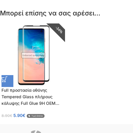
Μπορεί επίσης να σας αρέσει…
34%
Ενδεικτική φωτογραφία
Full προστασία οθόνης
Tempered Glass πλήρους
κάλυψης Full Glue 9H OEM
0.26mm για Samsung Galaxy
5.90
€
8.90
€
A31
Τιμή Online