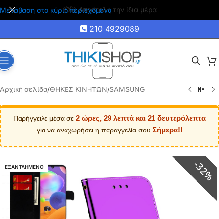
🚚 Δωρεάν μεταφορικά για αγορές άνω των 35€
Μετάβαση στο κύριο περιεχόμενο
210 4929089
Αρχική σελίδα
/
ΘΗΚΕΣ ΚΙΝΗΤΩΝ
/
SAMSUNG
2 ώρες, 29 λεπτά και 21 δευτερόλεπτα
Παρήγγειλε μέσα σε
Σήμερα!!
για να αναχωρήσει η παραγγελία σου
32%
ΕΞΑΝΤΛΗΜΕΝΟ