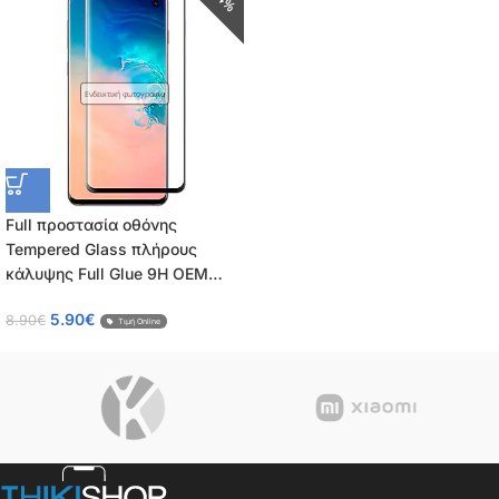
Ενδεικτική φωτογραφία
Full προστασία οθόνης
Tempered Glass πλήρους
κάλυψης Full Glue 9H OEM
0.26mm για Samsung Galaxy
5.90
€
8.90
€
A31
Τιμή Online