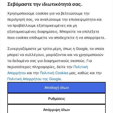
Σεβόμαστε την ιδιωτικότητά σας.
Ωράρια & Διευθύνσεις →
Χρησιμοποιούμε cookies για να βελτιώσουμε την
περιήγησή σας, να αναλύσουμε την επισκεψιμότητα και
210 4929089
να προβάλλουμε εξατομικευμένες και μη
Κεντρικό τηλέφωνο
εξατομικευμένες διαφημίσεις. Μπορείτε να επιλέξετε
ποια cookies επιθυμείτε να αποδεχτείτε ή να απορρίψετε.
info@thikishop.gr
Συνεργαζόμαστε με τρίτα μέρη, όπως η Google, τα οποία
Δευ - Σάβ: 10:00 - 21:00
μπορεί να συλλέγουν, μοιράζονται και να χρησιμοποιούν
τα δεδομένα σας για διαφημιστικούς σκοπούς. Για
ΔΩΡΕΑΝ ΑΠΟΣΤΟΛΗ
περισσότερες πληροφορίες, δείτε την
Πολιτική
για παραγγελίες άνω των 35€
Απορρήτου
και την
Πολιτική Cookies
μας, καθώς και την
Πολιτική Απορρήτου της Google
.
Thiki
gr
Copyright
2025 Powered by
Shop.
. Mobile Cases & Accessories.
Αποδοχή όλων
Ρυθμίσεις
Θήκη Samsung Galaxy A31
OEM Mirror Surface γυαλιστερή
11.90
€
με βάση στήριξης, υποδοχές
Απόρριψη όλων
8.07
€
Εξαντλημένο