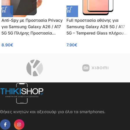
Anti-Spy με Προστασία Privacy
Full προστασία οθόνης για
για Samsung Galaxy A26 / A17
Samsung Galaxy A26 5G / A17
5G 5G Πλήρης Προστασία
5G – Tempered Glass πλήρους
Οθόνης – Tempered Glass 9H,
κάλυψης 9H – OEM – 0.26mm
8.90
€
7.90
€
Κάλυψη 100%, OEM, 0.26mm
Θήκες κινητών και αξεσουάρ για όλα τα smartphones.