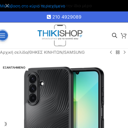
🚚 Δωρεάν μεταφορικά για αγορές άνω των 35€
Μετάβαση στο κύριο περιεχόμενο
210 4929089
Αρχική σελίδα
/
ΘΗΚΕΣ ΚΙΝΗΤΩΝ
/
SAMSUNG
ΕΞΑΝΤΛΗΜΕΝΟ