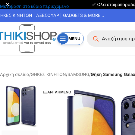
✅ Όλα ετοιμοπαράδ
Μετάβαση στο κύριο περιεχόμενο
ΗΚΕΣ ΚΙΝΗΤΩΝ | ΑΞΕΣΟΥΑΡ | GADGETS & MORE...
MENU
Αρχική σελίδα
/
ΘΗΚΕΣ ΚΙΝΗΤΩΝ
/
SAMSUNG
/
Θήκη Samsung Galax
ΕΞΑΝΤΛΗΜΕΝΟ