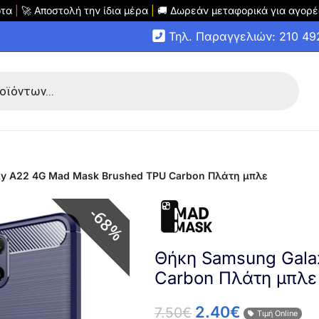
οτα
|
🚀 Αποστολή την ίδια μέρα
|
🚚 Δωρεάν μεταφορικά για αγορέ
Τηλ. Παραγγελιών: 210 4
y A22 4G Mad Mask Brushed TPU Carbon Πλάτη μπλε
68%
Θήκη Samsung Gala
Carbon Πλάτη μπλε
2.40
€
7.50
€
Τιμή Online