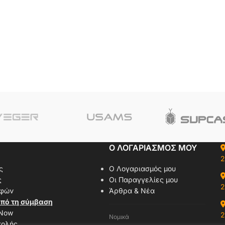
Ο ΛΟΓΑΡΙΑΣΜΟΣ ΜΟΥ
2
ς
Ο Λογαριασμός μου
ς
Οι Παραγγελίες μου
2
οφών
Άρθρα & Νέα
πό τη σύμβαση
 Now
2
Νομικά
τολής