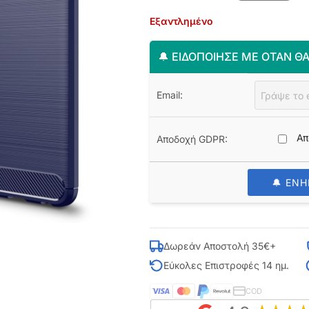
Εξαντλημένο
🔔 ΕΙΔΟΠΟΊΗΣΈ ΜΕ ΌΤΑΝ ΘΑ
Email:
Απ
Αποδοχή GDPR:
🔔 ΕΝ
Δωρεάν Αποστολή 35€+
Εύκολες Επιστροφές 14 ημ.
COD