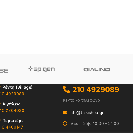
Ρέντη (Village)
210 4929089
10 4929089
Κεντρικό τηλέφωνο
Αιγάλεω
10 2204030
info@thikishop.gr
Περιστέρι
Δευ - Σάβ: 10:00 - 21:00
10 4400147