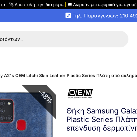
οτα
|
🚀 Αποστολή την ίδια μέρα
|
🚚 Δωρεάν μεταφορικά για αγορέ
Τηλ. Παραγγελιών: 210 4
 A21s OEM Litchi Skin Leather Plastic Series Πλάτη από σκληρ
48%
Θήκη Samsung Galax
Plastic Series Πλά
επένδυση δερματίν