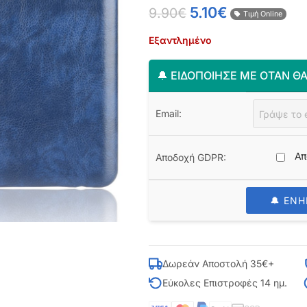
5.10
€
9.90
€
Τιμή Online
Εξαντλημένο
🔔 ΕΙΔΟΠΟΊΗΣΈ ΜΕ ΌΤΑΝ ΘΑ
Email:
Απ
Αποδοχή GDPR:
🔔 ΕΝ
Δωρεάν Αποστολή 35€+
Εύκολες Επιστροφές 14 ημ.