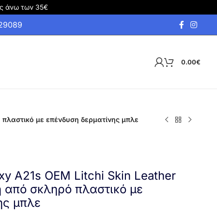
ς άνω των 35€
929089
0.00
€
ό πλαστικό με επένδυση δερματίνης μπλε
y A21s OEM Litchi Skin Leather
τη από σκληρό πλαστικό με
ης μπλε