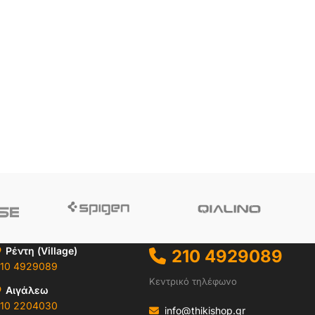
Ρέντη (Village)
210 4929089
10 4929089
Κεντρικό τηλέφωνο
Αιγάλεω
10 2204030
info@thikishop.gr