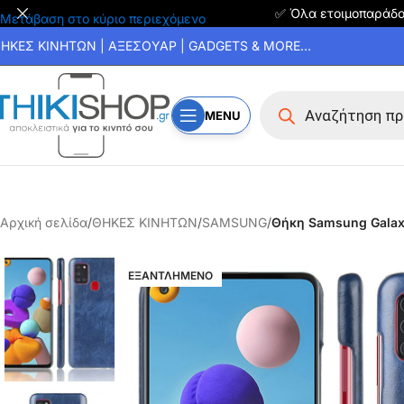
✅ Όλα ετοιμοπαράδ
Μετάβαση στο κύριο περιεχόμενο
ΗΚΕΣ ΚΙΝΗΤΩΝ | ΑΞΕΣΟΥΑΡ | GADGETS & MORE...
MENU
Αρχική σελίδα
/
ΘΗΚΕΣ ΚΙΝΗΤΩΝ
/
SAMSUNG
/
Θήκη Samsung Galaxy
ΕΞΑΝΤΛΗΜΕΝΟ