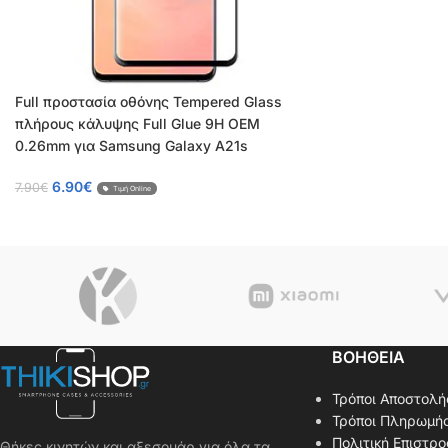
Full προστασία οθόνης Tempered Glass
πλήρους κάλυψης Full Glue 9H OEM
0.26mm για Samsung Galaxy A21s
6.90
€
7.90
€
Τιμή Online
ΒΟΗΘΕΙΑ
Τρόποι Αποστολή
Τρόποι Πληρωμή
Πολιτική Επιστρ
Θήκες κινητών και αξεσουάρ για όλα τα