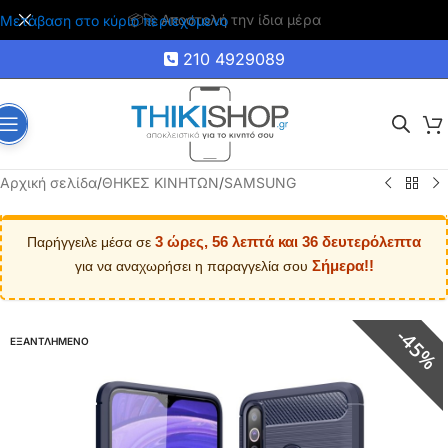
🚚 Δωρεάν μεταφορικά για αγορές άνω των 35€
Μετάβαση στο κύριο περιεχόμενο
210 4929089
Αρχική σελίδα
/
ΘΗΚΕΣ ΚΙΝΗΤΩΝ
/
SAMSUNG
3 ώρες, 56 λεπτά και 36 δευτερόλεπτα
Παρήγγειλε μέσα σε
Σήμερα!!
για να αναχωρήσει η παραγγελία σου
45%
ΕΞΑΝΤΛΗΜΕΝΟ