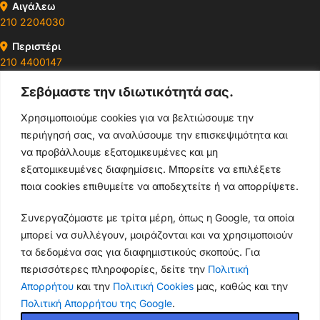
Αιγάλεω
210 2204030
Περιστέρι
210 4400147
Σεβόμαστε την ιδιωτικότητά σας.
Ωράρια & Διευθύνσεις →
Χρησιμοποιούμε cookies για να βελτιώσουμε την
περιήγησή σας, να αναλύσουμε την επισκεψιμότητα και
210 4929089
να προβάλλουμε εξατομικευμένες και μη
Κεντρικό τηλέφωνο
εξατομικευμένες διαφημίσεις. Μπορείτε να επιλέξετε
ποια cookies επιθυμείτε να αποδεχτείτε ή να απορρίψετε.
info@thikishop.gr
Συνεργαζόμαστε με τρίτα μέρη, όπως η Google, τα οποία
Δευ - Σάβ: 10:00 - 21:00
μπορεί να συλλέγουν, μοιράζονται και να χρησιμοποιούν
τα δεδομένα σας για διαφημιστικούς σκοπούς. Για
ΔΩΡΕΑΝ ΑΠΟΣΤΟΛΗ
περισσότερες πληροφορίες, δείτε την
Πολιτική
για παραγγελίες άνω των 35€
Απορρήτου
και την
Πολιτική Cookies
μας, καθώς και την
Πολιτική Απορρήτου της Google
.
Thiki
gr
Copyright
2025 Powered by
Shop.
. Mobile Cases & Accessories.