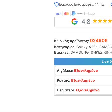
Εύκολες Επιστροφές 14 ημ.
COD
4,8
024906
Κωδικός προϊόντος:
Κατηγορίες:
Galaxy A20s
,
SAMS
Ετικέτες:
SAMSUNG
,
ΘΗΚΕΣ ΚΙΝ
Live 
Αιγάλεω:
Εξαντλημένο
Ρέντης:
Εξαντλημένο
Περιστέρι:
Εξαντλημένο