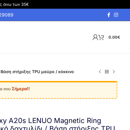
ς άνω των 35€
929089
0.00
€
 Βάση στήριξης TPU μαύρο / κόκκινο
Σήμερα!!
ία σου
xy A20s LENUO Magnetic Ring
ικό δαχτυλίδι / Βάση στήριξης TPU