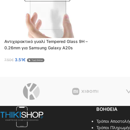
Αντιχαρακτικό γυαλί Tempered Glass 9H –
0.26mm για Samsung Galaxy A20s
3.51
€
7.50
€
Τιμή Online
ΒΟΗΘΕΙΑ
Τρόποι Αποστολή
Τρόποι Πληρωμή