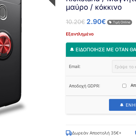
μαύρο / κόκκινο
2.90
€
10.20
€
Τιμή Online
Εξαντλημένο
🔔 ΕΙΔΟΠΟΊΗΣΈ ΜΕ ΌΤΑΝ ΘΑ
Email:
Απ
Αποδοχή GDPR:
🔔 ΕΝ
Δωρεάν Αποστολή 35€+