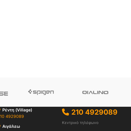
Ρέντη (Village)
210 4929089
10 4929089
Κεντρικό τηλέφωνο
Αιγάλεω