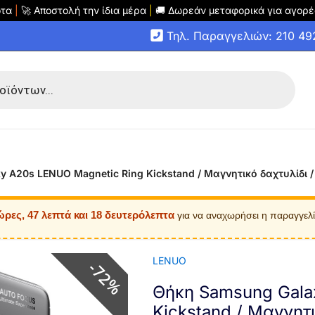
οτα
|
🚀 Αποστολή την ίδια μέρα
|
🚚 Δωρεάν μεταφορικά για αγορέ
Τηλ. Παραγγελιών: 210 4
 A20s LENUO Magnetic Ring Kickstand / Μαγνητικό δαχτυλίδι /
ώρες, 47 λεπτά και 18 δευτερόλεπτα
για να αναχωρήσει η παραγγελ
LENUO
72%
Θήκη Samsung Gala
Kickstand / Μαγνητ