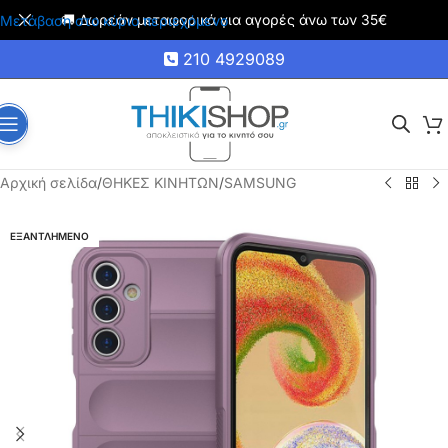
🚚 Δωρεάν μεταφορικά για αγορές άνω των 35€
Μετάβαση στο κύριο περιεχόμενο
210 4929089
Αρχική σελίδα
/
ΘΗΚΕΣ ΚΙΝΗΤΩΝ
/
SAMSUNG
ΕΞΑΝΤΛΗΜΕΝΟ