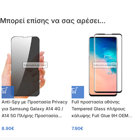
Μπορεί επίσης να σας αρέσει…
Ενδεικτική φωτογραφία
Ενδεικτική φωτογραφία
Anti-Spy με Προστασία Privacy
Full προστασία οθόνης
για Samsung Galaxy A14 4G /
Tempered Glass πλήρους
A14 5G Πλήρης Προστασία
κάλυψης Full Glue 9H OEM
Οθόνης – Tempered Glass 9H,
0.26mm για Samsung Galaxy
8.90
€
7.90
€
Κάλυψη 100%, OEM, 0.26mm
A14 4G / A14 5G