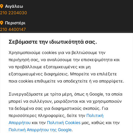
Αιγάλεω
210 2204030
Περιστέρι
210 4400147
Σεβόμαστε την ιδιωτικότητά σας.
Ωράρια & Διευθύνσεις →
Χρησιμοποιούμε cookies για να βελτιώσουμε την
περιήγησή σας, να αναλύσουμε την επισκεψιμότητα και
210 4929089
να προβάλλουμε εξατομικευμένες και μη
Κεντρικό τηλέφωνο
εξατομικευμένες διαφημίσεις. Μπορείτε να επιλέξετε
ποια cookies επιθυμείτε να αποδεχτείτε ή να απορρίψετε.
info@thikishop.gr
Συνεργαζόμαστε με τρίτα μέρη, όπως η Google, τα οποία
Δευ - Σάβ: 10:00 - 21:00
μπορεί να συλλέγουν, μοιράζονται και να χρησιμοποιούν
τα δεδομένα σας για διαφημιστικούς σκοπούς. Για
ΔΩΡΕΑΝ ΑΠΟΣΤΟΛΗ
περισσότερες πληροφορίες, δείτε την
Πολιτική
για παραγγελίες άνω των 35€
Απορρήτου
και την
Πολιτική Cookies
μας, καθώς και την
Πολιτική Απορρήτου της Google
.
Thiki
gr
Copyright
2025 Powered by
Shop.
. Mobile Cases & Accessories.