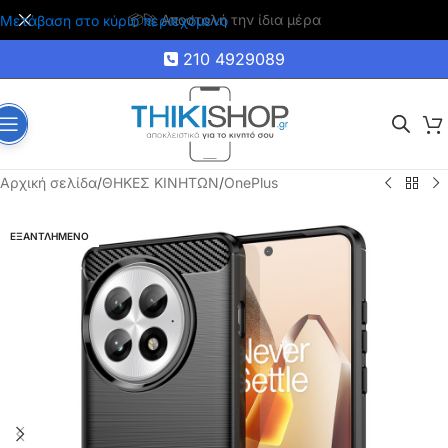
🚚 Δωρεάν μεταφορικά για αγορές άνω των 35€
Μετάβαση στο κύριο περιεχόμενο
210 4929089
Αρχική σελίδα
/
ΘΗΚΕΣ ΚΙΝΗΤΩΝ
/
OnePlus
ΕΞΑΝΤΛΗΜΕΝΟ