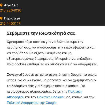
Αιγάλεω
210 2204030
Περιστέρι
210 4400147
Σεβόμαστε την ιδιωτικότητά σας.
Ωράρια & Διευθύνσεις →
Χρησιμοποιούμε cookies για να βελτιώσουμε την
περιήγησή σας, να αναλύσουμε την επισκεψιμότητα και
210 4929089
να προβάλλουμε εξατομικευμένες και μη
Κεντρικό τηλέφωνο
εξατομικευμένες διαφημίσεις. Μπορείτε να επιλέξετε
ποια cookies επιθυμείτε να αποδεχτείτε ή να απορρίψετε.
info@thikishop.gr
Συνεργαζόμαστε με τρίτα μέρη, όπως η Google, τα οποία
Δευ - Σάβ: 10:00 - 21:00
μπορεί να συλλέγουν, μοιράζονται και να χρησιμοποιούν
τα δεδομένα σας για διαφημιστικούς σκοπούς. Για
ΔΩΡΕΑΝ ΑΠΟΣΤΟΛΗ
περισσότερες πληροφορίες, δείτε την
Πολιτική
για παραγγελίες άνω των 35€
Απορρήτου
και την
Πολιτική Cookies
μας, καθώς και την
Πολιτική Απορρήτου της Google
.
Thiki
gr
Copyright
2025 Powered by
Shop.
. Mobile Cases & Accessories.