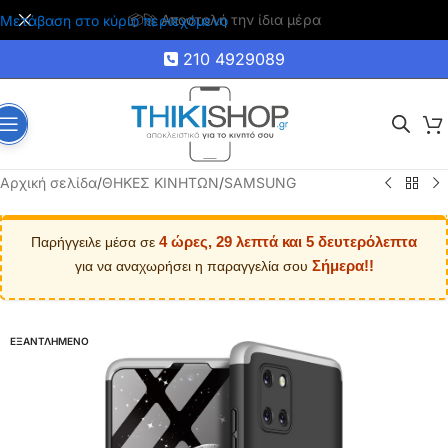
🚚 Δωρεάν μεταφορικά για αγορές άνω των 35€
Μετάβαση στο κύριο περιεχόμενο
210 4929089
Αρχική σελίδα
/
ΘΗΚΕΣ ΚΙΝΗΤΩΝ
/
SAMSUNG
4 ώρες, 29 λεπτά και 5 δευτερόλεπτα
Παρήγγειλε μέσα σε
Σήμερα!!
για να αναχωρήσει η παραγγελία σου
ΕΞΑΝΤΛΗΜΕΝΟ