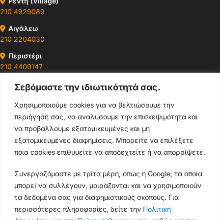
Ρέντη (Village)
210 4929089
Αιγάλεω
210 2204030
Περιστέρι
210 4400147
Σεβόμαστε την ιδιωτικότητά σας.
Ωράρια & Διευθύνσεις →
Χρησιμοποιούμε cookies για να βελτιώσουμε την
περιήγησή σας, να αναλύσουμε την επισκεψιμότητα και
210 4929089
να προβάλλουμε εξατομικευμένες και μη
Κεντρικό τηλέφωνο
εξατομικευμένες διαφημίσεις. Μπορείτε να επιλέξετε
ποια cookies επιθυμείτε να αποδεχτείτε ή να απορρίψετε.
info@thikishop.gr
Συνεργαζόμαστε με τρίτα μέρη, όπως η Google, τα οποία
Δευ - Σάβ: 10:00 - 21:00
μπορεί να συλλέγουν, μοιράζονται και να χρησιμοποιούν
τα δεδομένα σας για διαφημιστικούς σκοπούς. Για
ΔΩΡΕΑΝ ΑΠΟΣΤΟΛΗ
περισσότερες πληροφορίες, δείτε την
Πολιτική
για παραγγελίες άνω των 35€