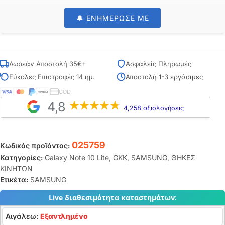
🔔 ΕΝΗΜΕΡΩΣΕ ΜΕ
Δωρεάν Αποστολή 35€+
Ασφαλείς Πληρωμές
Εύκολες Επιστροφές 14 ημ.
Αποστολή 1-3 εργάσιμες
COD
4,8
4,258 αξιολογήσεις
025759
Κωδικός προϊόντος:
Κατηγορίες:
Galaxy Note 10 Lite
,
GKK
,
SAMSUNG
,
ΘΗΚΕΣ
ΚΙΝΗΤΩΝ
Ετικέτα:
SAMSUNG
Live διαθεσιμότητα καταστημάτων:
Αιγάλεω:
Εξαντλημένο