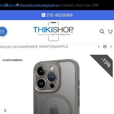
🚚 Δωρεάν μεταφορικά για αγορές άνω των 35€
Μετάβαση στο κύριο περιεχόμενο
210 4929089
Αρχική σελίδα
/
ΘΗΚΕΣ ΚΙΝΗΤΩΝ
/
APPLE
15%
ΕΞΑΝΤΛΗΜΕΝΟ