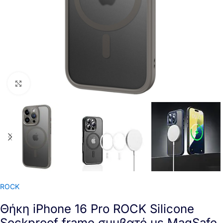
Click to enlarge
ROCK
Θήκη iPhone 16 Pro ROCK Silicone
Sockproof frame συμβατό με MagSafe