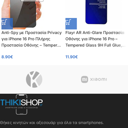
Anti-Spy με Προστασία Privacy
Flayr AR Anti-Glare Προστασία
για iPhone 16 Pro Πλήρης
Οθόνης για iPhone 16 Pro –
Προστασία Οθόνης – Tempered
Tempered Glass 9H Full Glue,
Glass 9H, Κάλυψη 100%, OEM,
Αντιανακλαστικό AR/AF,
8.90
€
11.90
€
0.26mm
0.55mm
Θήκες κινητών και αξεσουάρ για όλα τα smartphones.