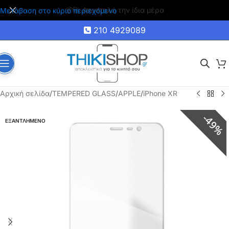
🚚 Δωρεάν μεταφορικά για αγορές άνω των 35€
Μετάβαση στο κύριο περιεχόμενο
210 4929089
Αρχική σελίδα
/
TEMPERED GLASS
/
APPLE
/
iPhone XR
49%
ΕΞΑΝΤΛΗΜΕΝΟ