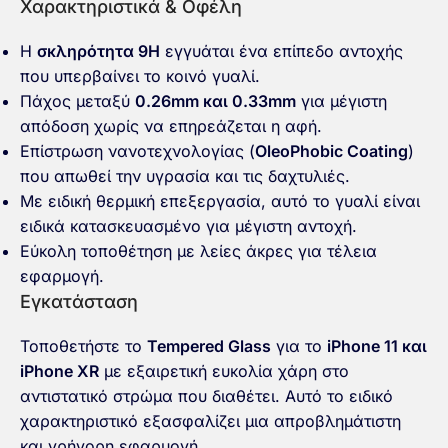
Χαρακτηριστικά & Οφέλη
Η
σκληρότητα
9H
εγγυάται ένα επίπεδο αντοχής
που υπερβαίνει το κοινό γυαλί.
Πάχος μεταξύ
0.26mm και 0.33mm
για μέγιστη
απόδοση χωρίς να επηρεάζεται η αφή.
Επίστρωση νανοτεχνολογίας (
OleoPhobic Coating
)
που απωθεί την υγρασία και τις δαχτυλιές.
Με
ειδική θερμική επεξεργασία
, αυτό το γυαλί είναι
ειδικά κατασκευασμένο για μέγιστη αντοχή.
Εύκολη τοποθέτηση με
λείες άκρες
για τέλεια
εφαρμογή.
Εγκατάσταση
Τοποθετήστε το
Tempered Glass
για το
iPhone 11 και
iPhone XR
με εξαιρετική ευκολία χάρη στο
αντιστατικό στρώμα που διαθέτει. Αυτό το ειδικό
χαρακτηριστικό εξασφαλίζει μια απροβλημάτιστη
και γρήγορη εφαρμογή.