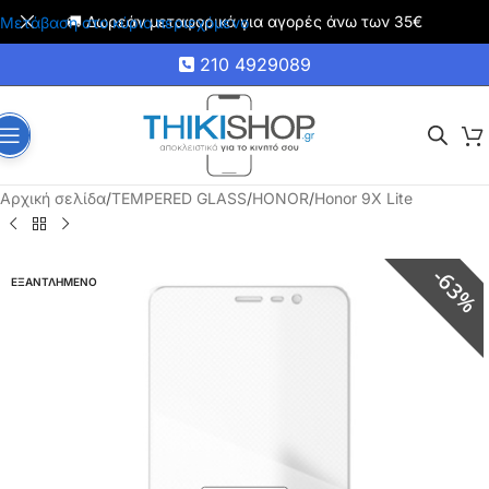
🚚 Δωρεάν μεταφορικά για αγορές άνω των 35€
Μετάβαση στο κύριο περιεχόμενο
210 4929089
Αρχική σελίδα
/
TEMPERED GLASS
/
HONOR
/
Honor 9X Lite
63%
ΕΞΑΝΤΛΗΜΕΝΟ