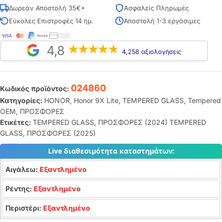
Δωρεάν Αποστολή 35€+
Ασφαλείς Πληρωμές
Εύκολες Επιστροφές 14 ημ.
Αποστολή 1-3 εργάσιμες
COD
4,8
4,258 αξιολογήσεις
024860
Κωδικός προϊόντος:
Κατηγορίες:
HONOR
,
Honor 9X Lite
,
TEMPERED GLASS
,
Tempered
OEM
,
ΠΡΟΣΦΟΡΕΣ
Ετικέτες:
TEMPERED GLASS
,
ΠΡΟΣΦΟΡΕΣ (2024) TEMPERED
GLASS
,
ΠΡΟΣΦΟΡΕΣ (2025)
Live διαθεσιμότητα καταστημάτων:
Αιγάλεω:
Εξαντλημένο
Ρέντης:
Εξαντλημένο
Περιστέρι:
Εξαντλημένο