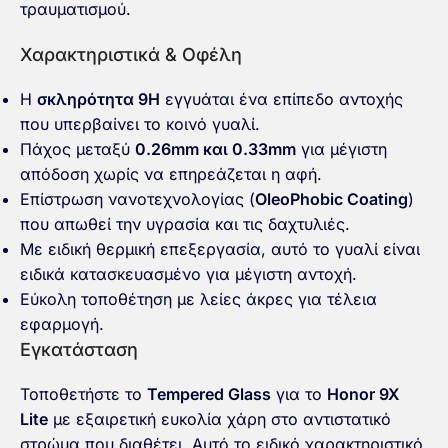
τραυματισμού.
Χαρακτηριστικά & Οφέλη
Η
σκληρότητα
9H
εγγυάται ένα επίπεδο αντοχής
που υπερβαίνει το κοινό γυαλί.
Πάχος μεταξύ
0.26mm και 0.33mm
για μέγιστη
απόδοση χωρίς να επηρεάζεται η αφή.
Επίστρωση νανοτεχνολογίας (
OleoPhobic Coating
)
που απωθεί την υγρασία και τις δαχτυλιές.
Με
ειδική θερμική επεξεργασία
, αυτό το γυαλί είναι
ειδικά κατασκευασμένο για μέγιστη αντοχή.
Εύκολη τοποθέτηση με
λείες άκρες
για τέλεια
εφαρμογή.
Εγκατάσταση
Τοποθετήστε το
Tempered Glass
για το
Honor 9X
Lite
με εξαιρετική ευκολία χάρη στο αντιστατικό
στρώμα που διαθέτει. Αυτό το ειδικό χαρακτηριστικό