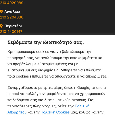
210 4929089
Αιγάλεω
210 2204030
Περιστέρι
210 4400147
Σεβόμαστε την ιδιωτικότητά σας.
Ωράρια & Διευθύνσεις →
Χρησιμοποιούμε cookies για να βελτιώσουμε την
περιήγησή σας, να αναλύσουμε την επισκεψιμότητα και
210 4929089
να προβάλλουμε εξατομικευμένες και μη
Κεντρικό τηλέφωνο
εξατομικευμένες διαφημίσεις. Μπορείτε να επιλέξετε
ποια cookies επιθυμείτε να αποδεχτείτε ή να απορρίψετε.
info@thikishop.gr
Συνεργαζόμαστε με τρίτα μέρη, όπως η Google, τα οποία
Δευ - Σάβ: 10:00 - 21:00
μπορεί να συλλέγουν, μοιράζονται και να χρησιμοποιούν
τα δεδομένα σας για διαφημιστικούς σκοπούς. Για
ΔΩΡΕΑΝ ΑΠΟΣΤΟΛΗ
περισσότερες πληροφορίες, δείτε την
Πολιτική
για παραγγελίες άνω των 35€
Απορρήτου
και την
Πολιτική Cookies
μας, καθώς και την