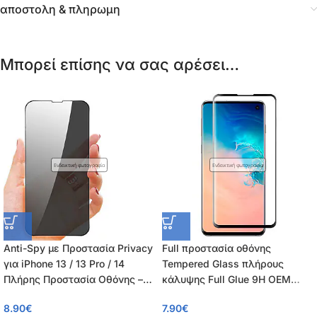
αποστολη & πληρωμη
Μπορεί επίσης να σας αρέσει…
Ενδεικτική φωτογραφία
Ενδεικτική φωτογραφία
Anti-Spy με Προστασία Privacy
Full προστασία οθόνης
για iPhone 13 / 13 Pro / 14
Tempered Glass πλήρους
Πλήρης Προστασία Οθόνης –
κάλυψης Full Glue 9H OEM
Tempered Glass 9H, Κάλυψη
0.26mm για iPhone 13 / 13 Pro /
8.90
€
7.90
€
100%, OEM, 0.26mm
14