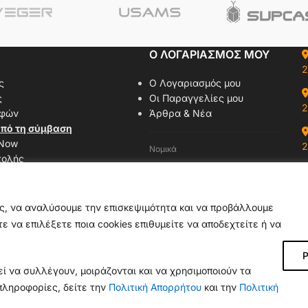
Ο ΛΟΓΑΡΙΑΣΜΟΣ ΜΟΥ
2
ς
Ο Λογαριασμός μου
ς
Οι Παραγγελίες μου
2
οφών
Άρθρα & Νέα
πό τη σύμβαση
 Now
2
Νομικά
τολής
Όροι Χρήσης
αζί μας
Πολιτική Απορρήτου
δας
Πολιτική Cookies
ας, να αναλύσουμε την επισκεψιμότητα και να προβάλλουμε
ε να επιλέξετε ποια cookies επιθυμείτε να αποδεχτείτε ή να
Ρ
ί να συλλέγουν, μοιράζονται και να χρησιμοποιούν τα
πληροφορίες, δείτε την
Πολιτική Απορρήτου
και την
Πολιτική