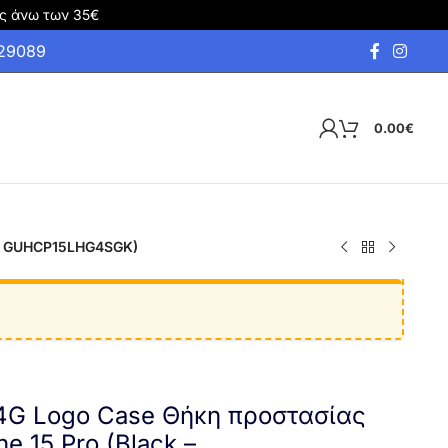
ς άνω των 35€
929089
0.00
€
k – GUHCP15LHG4SGK)
r 4G Logo Case Θήκη προστασίας
e 15 Pro (Black –