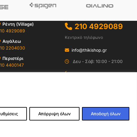
Ρέντη (Village)
210 4929089
10 4929089
Κεντρικό τηλέφωνο
Αιγάλεω
10 2204030
info@thikishop.gr
Περιστέρι
Δευ - Σάβ: 10:00 - 21:00
10 4400147
ΔΩΡΕΑΝ ΑΠΟΣΤΟΛΗ
Ωράρια & Διευθύνσεις →
για παραγγελίες άνω
των 35€
υθμίσεις
Απόρριψη όλων
Αποδοχή όλων