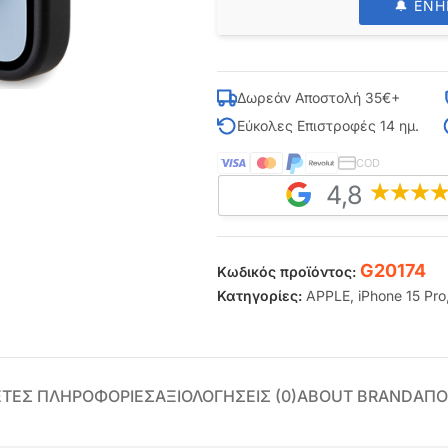
🔔 ΕΝ
Δωρεάν Αποστολή 35€+
Εύκολες Επιστροφές 14 ημ.
COD
4,8
G20174
Κωδικός προϊόντος:
Κατηγορίες:
APPLE
,
iPhone 15 Pro
ΕΤΕΣ ΠΛΗΡΟΦΟΡΊΕΣ
ΑΞΙΟΛΟΓΉΣΕΙΣ (0)
ABOUT BRAND
ΑΠΟ