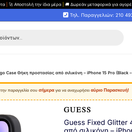
οτα
|
🚀 Αποστολή την ίδια μέρα
|
🚚 Δωρεάν μεταφορικά για αγορέ
Τηλ. Παραγγελιών: 210 4
Logo Case Θήκη προστασίας από σιλικόνη – iPhone 15 Pro (Blac
σήμερα
αύριο Παρασκευή!
 την παραγγελία σου
για να αναχωρήσει
Guess Fixed Glitte
από σιλικόνη – iPhon