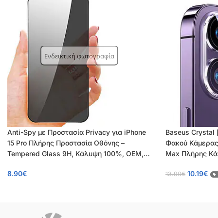
Ενδεικτική φωτογραφία
Anti-Spy με Προστασία Privacy για iPhone
Baseus Crystal
15 Pro Πλήρης Προστασία Οθόνης –
Φακού Κάμερας γ
Tempered Glass 9H, Κάλυψη 100%, OEM,
Max Πλήρης Κάλ
0.26mm
Υψηλής Ευκρίν
8.90
€
10.19
€
13.90
€