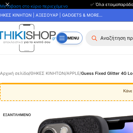
✅ Όλα ετοιμοπαράδ
Μετάβαση στο κύριο περιεχόμενο
ΗΚΕΣ ΚΙΝΗΤΩΝ | ΑΞΕΣΟΥΑΡ | GADGETS & MORE...
MENU
Αρχική σελίδα
/
ΘΗΚΕΣ ΚΙΝΗΤΩΝ
/
APPLE
/
Guess Fixed Glitter 4G 
Κάνε
ΕΞΑΝΤΛΗΜΕΝΟ