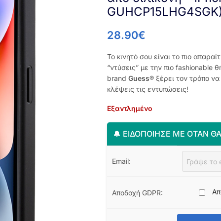
GUHCP15LHG4SGK
28.90
€
Το κινητό σου είναι το πιο απαραί
“ντύσεις” με την πιο fashionable 
brand
Guess®
ξέρει τον τρόπο να
κλέψεις τις εντυπώσεις!
Εξαντλημένο
🔔 ΕΙΔΟΠΟΊΗΣΈ ΜΕ ΌΤΑΝ ΘΑ
Email:
Απ
Αποδοχή GDPR: