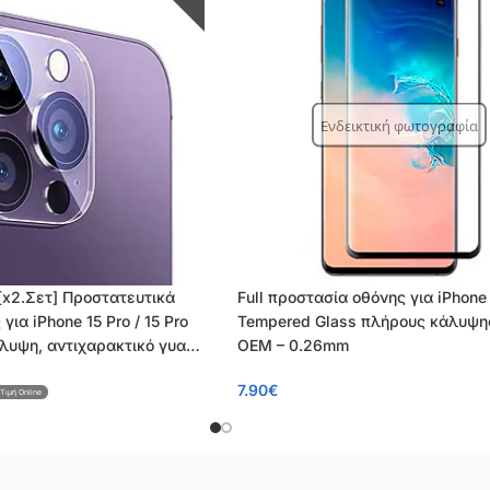
Ενδεικτική φωτογραφία
 [x2.Σετ] Προστατευτικά
Full προστασία οθόνης για iPhone 
ια iPhone 15 Pro / 15 Pro
Tempered Glass πλήρους κάλυψη
υψη, αντιχαρακτικό γυαλί
OEM – 0.26mm
ειας – 0.2mm
7.90
€
Τιμή Online