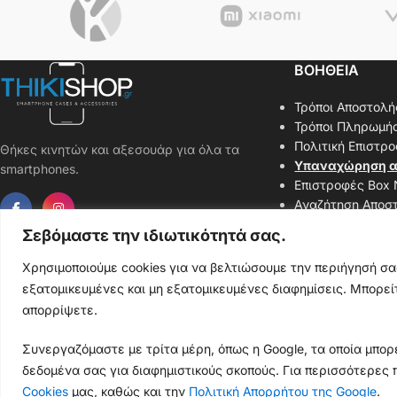
ΒΟΗΘΕΙΑ
Τρόποι Αποστολή
Τρόποι Πληρωμή
Πολιτική Επιστρ
Θήκες κινητών και αξεσουάρ για όλα τα
Υπαναχώρηση α
smartphones.
Επιστροφές Box
Αναζήτηση Αποσ
Επικοινωνήστε μ
Σεβόμαστε την ιδιωτικότητά σας.
Χάρτης Ιστοσελί
Χρησιμοποιούμε cookies για να βελτιώσουμε την περιήγησή σ
εξατομικευμένες και μη εξατομικευμένες διαφημίσεις. Μπορείτ
απορρίψετε.
Thiki
gr
Copyright
2025 Powered by
Shop.
. Mobile Cases & Accessories.
Συνεργαζόμαστε με τρίτα μέρη, όπως η Google, τα οποία μπορε
δεδομένα σας για διαφημιστικούς σκοπούς. Για περισσότερες 
Cookies
μας, καθώς και την
Πολιτική Απορρήτου της Google
.