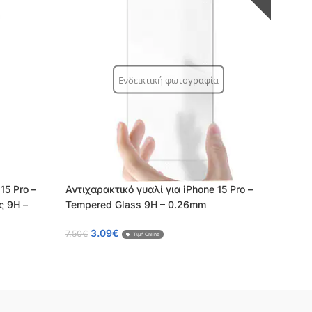
Ενδεικτική φωτογραφία
15 Pro –
Αντιχαρακτικό γυαλί για iPhone 15 Pro –
Αντ
ς 9H –
Tempered Glass 9H – 0.26mm
iPho
Tem
3.09
€
7.50
€
Τιμή Online
8.90