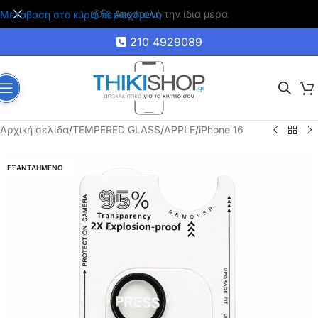
🚚 Δωρεάν μεταφορικά για αγορές άνω των 35€
Μετάβαση στο κύριο περιεχόμενο
210 4929089
Αρχική σελίδα
/
TEMPERED GLASS
/
APPLE
/
iPhone 16
ΕΞΑΝΤΛΗΜΕΝΟ