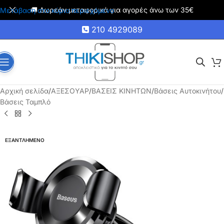
🚚 Δωρεάν μεταφορικά για αγορές άνω των 35€
Μετάβαση στο κύριο περιεχόμενο
210 4929089
Αρχική σελίδα
/
ΑΞΕΣΟΥΑΡ
/
ΒΑΣΕΙΣ ΚΙΝΗΤΩΝ
/
Βάσεις Αυτοκινήτου
/
Βάσεις Ταμπλό
ΕΞΑΝΤΛΗΜΕΝΟ