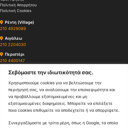
Πολιτική Απορρήτου
Πολιτική Cookies
Ρέντη (Village)
210 4929089
Αιγάλεω
210 2204030
Περιστέρι
210 4400147
Σεβόμαστε την ιδιωτικότητά σας.
Ωράρια & Διευθύνσεις →
Χρησιμοποιούμε cookies για να βελτιώσουμε την
περιήγησή σας, να αναλύσουμε την επισκεψιμότητα και
210 4929089
να προβάλλουμε εξατομικευμένες και μη
Κεντρικό τηλέφωνο
εξατομικευμένες διαφημίσεις. Μπορείτε να επιλέξετε
ποια cookies επιθυμείτε να αποδεχτείτε ή να απορρίψετε.
info@thikishop.gr
Συνεργαζόμαστε με τρίτα μέρη, όπως η Google, τα οποία
Δευ - Σάβ: 10:00 - 21:00