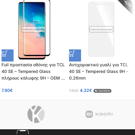
42%
Ενδεικτική φωτογραφία
Ενδεικτική φωτογραφία
Full προστασία οθόνης για TCL
Αντιχαρακτικό γυαλί για TCL
40 SE – Tempered Glass
40 SE – Tempered Glass 9H –
πλήρους κάλυψης 9H – OEM –
0.26mm
0.26mm
7.90
€
4.32
€
7.50
€
Τιμή Online