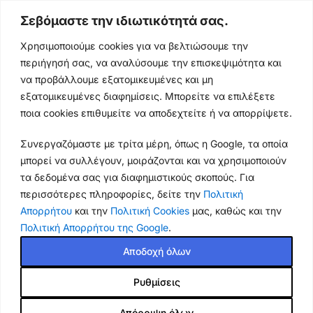
Σεβόμαστε την ιδιωτικότητά σας.
Ωράρια & Διευθύνσεις →
Χρησιμοποιούμε cookies για να βελτιώσουμε την
περιήγησή σας, να αναλύσουμε την επισκεψιμότητα και
210 4929089
να προβάλλουμε εξατομικευμένες και μη
Κεντρικό τηλέφωνο
εξατομικευμένες διαφημίσεις. Μπορείτε να επιλέξετε
ποια cookies επιθυμείτε να αποδεχτείτε ή να απορρίψετε.
info@thikishop.gr
Συνεργαζόμαστε με τρίτα μέρη, όπως η Google, τα οποία
Δευ - Σάβ: 10:00 - 21:00
μπορεί να συλλέγουν, μοιράζονται και να χρησιμοποιούν
τα δεδομένα σας για διαφημιστικούς σκοπούς. Για
ΔΩΡΕΑΝ ΑΠΟΣΤΟΛΗ
περισσότερες πληροφορίες, δείτε την
Πολιτική
για παραγγελίες άνω των 35€
Απορρήτου
και την
Πολιτική Cookies
μας, καθώς και την
Πολιτική Απορρήτου της Google
.
Thiki
gr
Copyright
2025 Powered by
Shop.
. Mobile Cases & Accessories.
Αποδοχή όλων
Τα καταστήματά μας θα παραμείνουν κλειστά από 13
Ρυθμίσεις
Θήκη TCL 40 SE BINFEN
έως 18 Αυγούστου. Παραλαβή από κατάστημα: έως την
12.50
€
COLOR Leather Wallet series
Τετάρτη 12/8 και ξανά από την Τετάρτη 19/8. Οι online
Απόρριψη όλων