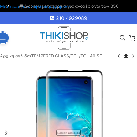
🚚 Δωρεάν μεταφορικά για αγορές άνω των 35€
Μετάβαση στο κύριο περιεχόμενο
210 4929089
Αρχική σελίδα
/
TEMPERED GLASS
/
TCL
/
TCL 40 SE
Ενδεικτική φωτογραφία