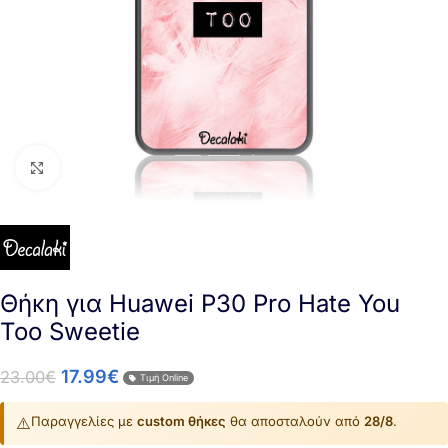
Click to enlarge
Θήκη για Huawei P30 Pro Hate You
Too Sweetie
17.99
€
23.00
€
Τιμή Online
⚠️
Παραγγελίες με
custom θήκες
θα αποσταλούν από
28/8
.