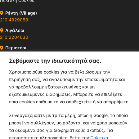
Πολιτική Cookies
Ρέντη (Village)
210 4929089
Αιγάλεω
210 2204030
Περιστέρι
210 4400147
Σεβόμαστε την ιδιωτικότητά σας.
Ωράρια & Διευθύνσεις →
Χρησιμοποιούμε cookies για να βελτιώσουμε την
περιήγησή σας, να αναλύσουμε την επισκεψιμότητα και
210 4929089
να προβάλλουμε εξατομικευμένες και μη
εξατομικευμένες διαφημίσεις. Μπορείτε να επιλέξετε
Κεντρικό τηλέφωνο
ποια cookies επιθυμείτε να αποδεχτείτε ή να απορρίψετε.
info@thikishop.gr
Συνεργαζόμαστε με τρίτα μέρη, όπως η Google, τα οποία
μπορεί να συλλέγουν, μοιράζονται και να χρησιμοποιούν
Δευ - Σάβ: 10:00 - 21:00
τα δεδομένα σας για διαφημιστικούς σκοπούς. Για
περισσότερες πληροφορίες, δείτε την
Πολιτική