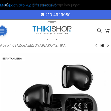
🚚 Δωρεάν μεταφορικά για αγορές άνω των 35€
Μετάβαση στο κύριο περιεχόμενο
210 4929089
Αρχική σελίδα
/
ΑΞΕΣΟΥΑΡ
/
ΑΚΟΥΣΤΙΚΑ
ΕΞΑΝΤΛΗΜΕΝΟ