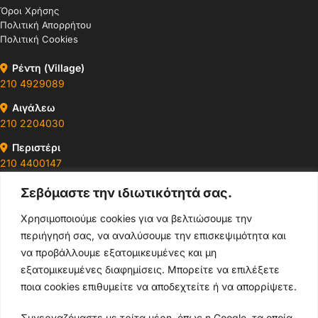
Όροι Χρήσης
Πολιτική Απορρήτου
Πολιτική Cookies
Ρέντη (Village)
210 4929089
Αιγάλεω
210 2204030
Περιστέρι
210 4400147
Σεβόμαστε την ιδιωτικότητά σας.
Ωράρια & Διευθύνσεις →
Χρησιμοποιούμε cookies για να βελτιώσουμε την
περιήγησή σας, να αναλύσουμε την επισκεψιμότητα και
210 4929089
να προβάλλουμε εξατομικευμένες και μη
Κεντρικό τηλέφωνο
εξατομικευμένες διαφημίσεις. Μπορείτε να επιλέξετε
ποια cookies επιθυμείτε να αποδεχτείτε ή να απορρίψετε.
info@thikishop.gr
Συνεργαζόμαστε με τρίτα μέρη, όπως η Google, τα οποία