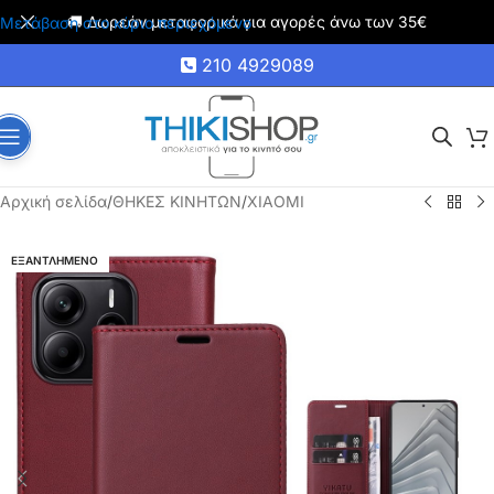
🚚 Δωρεάν μεταφορικά για αγορές άνω των 35€
Μετάβαση στο κύριο περιεχόμενο
210 4929089
Αρχική σελίδα
/
ΘΗΚΕΣ ΚΙΝΗΤΩΝ
/
XIAOMI
ΕΞΑΝΤΛΗΜΕΝΟ