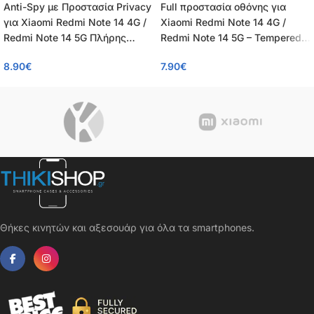
Anti-Spy με Προστασία Privacy
Full προστασία οθόνης για
για Xiaomi Redmi Note 14 4G /
Xiaomi Redmi Note 14 4G /
Redmi Note 14 5G Πλήρης
Redmi Note 14 5G – Tempered
Προστασία Οθόνης – Tempered
Glass πλήρους κάλυψης 9H –
8.90
€
7.90
€
Glass 9H, Κάλυψη 100%, OEM,
OEM – 0.26mm
0.26mm
Θήκες κινητών και αξεσουάρ για όλα τα smartphones.