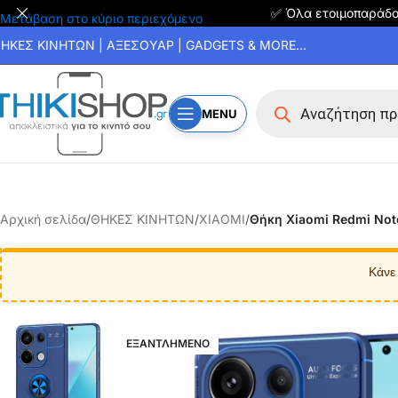
✅ Όλα ετοιμοπαράδ
Μετάβαση στο κύριο περιεχόμενο
ΗΚΕΣ ΚΙΝΗΤΩΝ | ΑΞΕΣΟΥΑΡ | GADGETS & MORE...
MENU
Αρχική σελίδα
/
ΘΗΚΕΣ ΚΙΝΗΤΩΝ
/
XIAOMI
/
Θήκη Xiaomi Redmi Note
Κάνε
ΕΞΑΝΤΛΗΜΕΝΟ