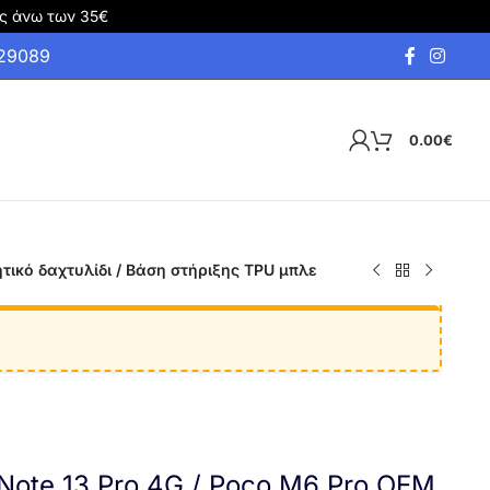
ς άνω των 35€
929089
0.00
€
τικό δαχτυλίδι / Βάση στήριξης TPU μπλε
Note 13 Pro 4G / Poco M6 Pro OEM