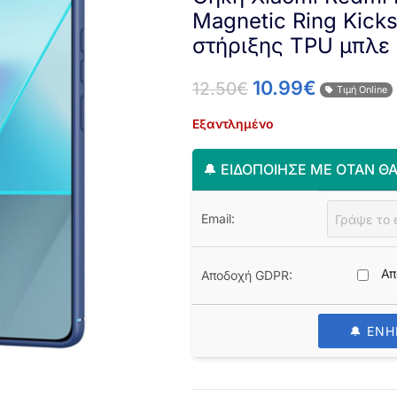
Magnetic Ring Kicks
στήριξης TPU μπλε
10.99
€
12.50
€
Τιμή Online
Εξαντλημένο
🔔 ΕΙΔΟΠΟΊΗΣΈ ΜΕ ΌΤΑΝ ΘΑ
Email:
Απ
Αποδοχή GDPR:
🔔 ΕΝ