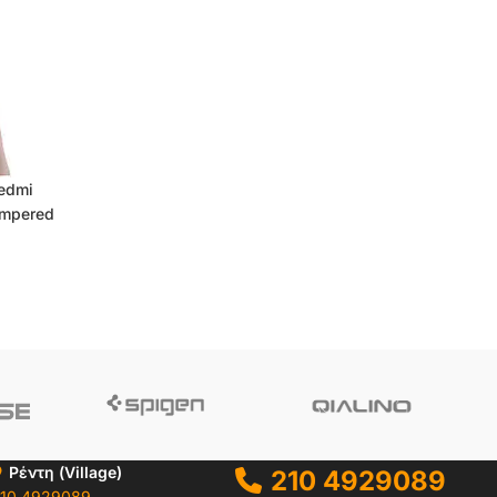
Redmi
empered
Ρέντη (Village)
210 4929089
10 4929089