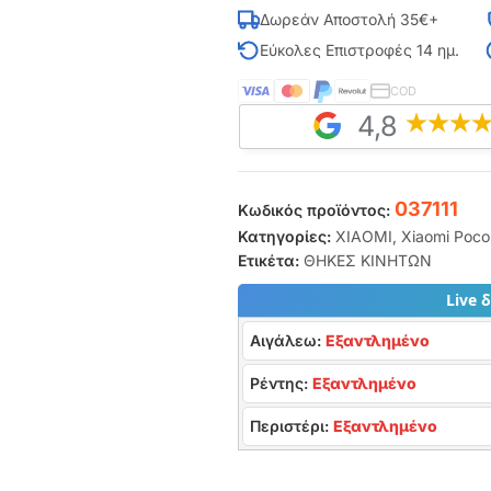
Δωρεάν Αποστολή 35€+
Εύκολες Επιστροφές 14 ημ.
COD
4,8
037111
Κωδικός προϊόντος:
Κατηγορίες:
XIAOMI
,
Xiaomi Poco
Ετικέτα:
ΘΗΚΕΣ ΚΙΝΗΤΩΝ
Live 
Αιγάλεω:
Εξαντλημένο
Ρέντης:
Εξαντλημένο
Περιστέρι:
Εξαντλημένο